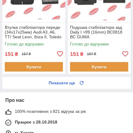
Втулка стабілізатора передн
Подушка стабілізатора зад
(34х17х25мм) Audi A3, A6,
Daily I >99 (16mm) BC0818
TT/ Seat Leon, Ibiza II, Toledo
BC GUMA
II (BC0226) BCGUMA BC0226
Готово до відправки
Готово до відправки
BC GUMA
151
151
₴
₴
167 ₴
167 ₴
Купити
Купити
Показати ще
Про нас
100% позитивних з 821 відгука за рік
Працює з 28.10.2018
м. Харків