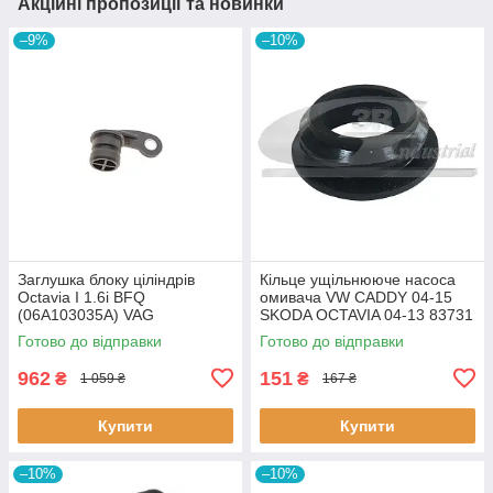
Акційні пропозиції та новинки
–9%
–10%
Заглушка блоку ціліндрів
Кiльце ущiльнююче насоса
Octavia I 1.6i BFQ
омивача VW CADDY 04-15
(06A103035A) VAG
SKODA OCTAVIA 04-13 83731
06A103035A VAG
3RG
Готово до відправки
Готово до відправки
962
151
₴
₴
1 059 ₴
167 ₴
Купити
Купити
–10%
–10%