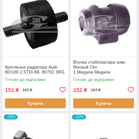
Втулка стабiлізатора зовн.
Кріплення радіатора Audi
Renault Clio
80/100 2,5TDi 88- 80702 3RG
1,Megane,Megane
Classic,Megane Scenic,R19
Готово до відправки
Готово до відправки
60643 3RG
151
151
₴
₴
167 ₴
167 ₴
Купити
Купити
–10%
–10%