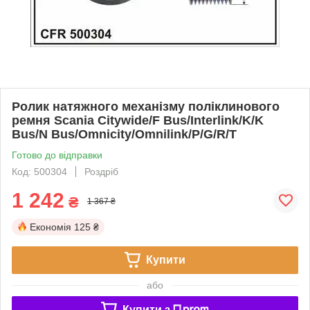
Ролик натяжного механізму поліклинового
ремня Scania Citywide/F Bus/Interlink/K/K
Bus/N Bus/Omnicity/Omnilink/P/G/R/T
Готово до відправки
Код: 500304
Роздріб
1 242
₴
1 367 ₴
Економія
125 ₴
Купити
або
Купити з