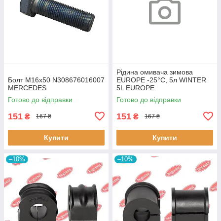
Рідина омивача зимова
Болт M16x50 N308676016007
EUROPE -25°C, 5л WINTER
MERCEDES
5L EUROPE
Готово до відправки
Готово до відправки
151
151
₴
₴
167 ₴
167 ₴
Купити
Купити
–10%
–10%