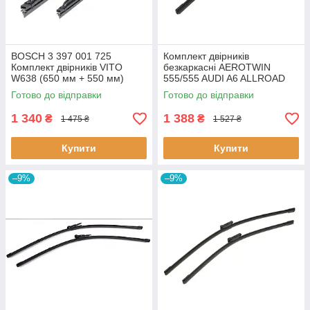
BOSCH 3 397 001 725
Комплект двірників
Комплект двірників VITO
безкаркасні AEROTWIN
W638 (650 мм + 550 мм)
555/555 AUDI A6 ALLROAD
TWIN 725 L650/550
C6, A6 C6 05.04-08.11 3 397
Готово до відправки
Готово до відправки
118 934 BOSCH
1 340
1 388
₴
₴
1 475 ₴
1 527 ₴
Купити
Купити
–9%
–9%