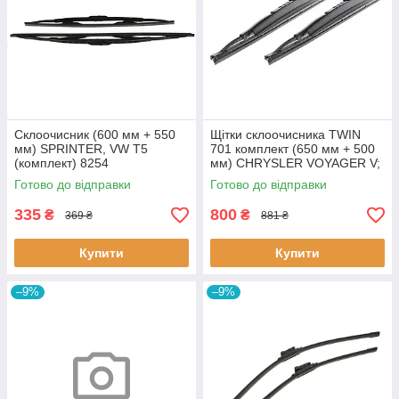
Склоочисник (600 мм + 550
Щітки склоочисника TWIN
мм) SPRINTER, VW T5
701 комплект (650 мм + 500
(комплект) 8254
мм) CHRYSLER VOYAGER V;
AUTOTECHTEILE
CITROEN EVASION, JUMPY;
Готово до відправки
Готово до відправки
DODGE DURANGO, GRAND;
FIAT
335
800
₴
₴
369 ₴
881 ₴
Купити
Купити
–9%
–9%