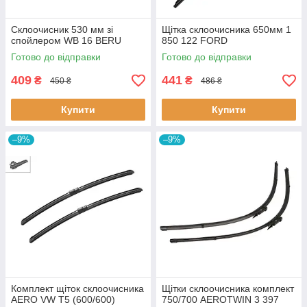
Склоочисник 530 мм зі
Щітка склоочисника 650мм 1
спойлером WB 16 BERU
850 122 FORD
Готово до відправки
Готово до відправки
409
441
₴
₴
450 ₴
486 ₴
Купити
Купити
–9%
–9%
Комплект щіток склоочисника
Щітки склоочисника комплект
AERO VW T5 (600/600)
750/700 AEROTWIN 3 397