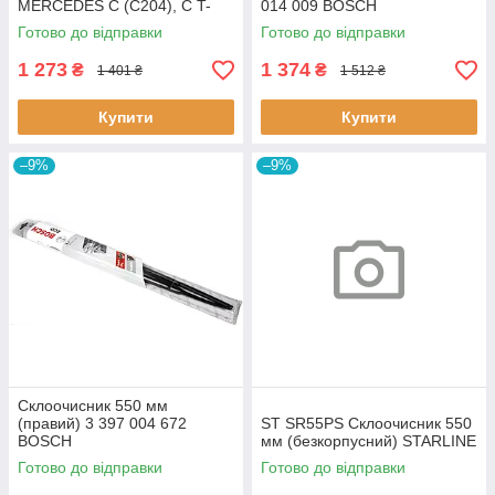
MERCEDES C (C204), C T-
014 009 BOSCH
MODEL (S204), C (W204),
Готово до відправки
Готово до відправки
CLS (C218), CLS SHOOTING
BRAKE
1 273
1 374
₴
₴
1 401 ₴
1 512 ₴
Купити
Купити
–9%
–9%
Склоочисник 550 мм
(правий) 3 397 004 672
ST SR55PS Склоочисник 550
BOSCH
мм (безкорпусний) STARLINE
Готово до відправки
Готово до відправки