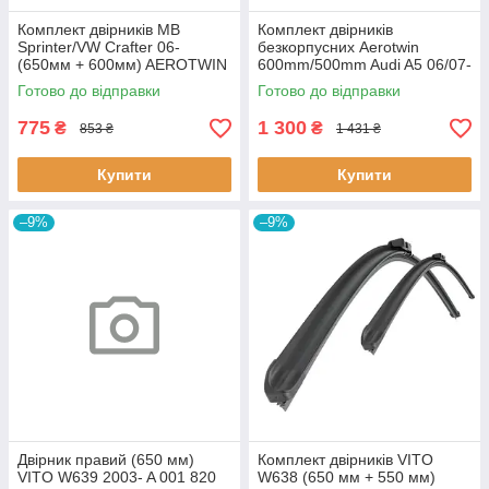
Комплект двірників MB
Комплект двірників
Sprinter/VW Crafter 06-
безкорпусних Aerotwin
(650мм + 600мм) AEROTWIN
600mm/500mm Audi A5 06/07-
27D02 KAMOKA
12/07, S5 06/ 3 397 007 297
Готово до відправки
Готово до відправки
BOSCH
775
1 300
₴
₴
853 ₴
1 431 ₴
Купити
Купити
–9%
–9%
Двірник правий (650 мм)
Комплект двірників VITO
VITO W639 2003- A 001 820
W638 (650 мм + 550 мм)