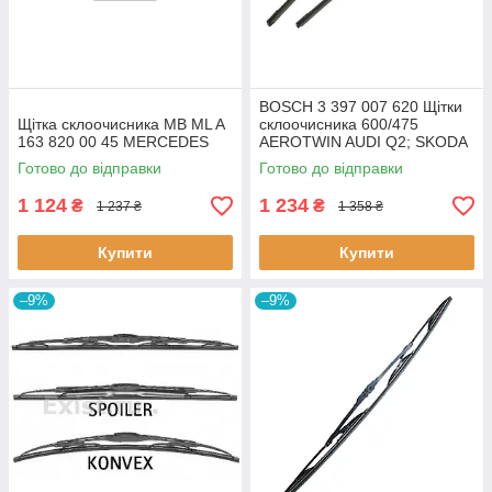
BOSCH 3 397 007 620 Щітки
Щітка склоочисника MB ML A
склоочисника 600/475
163 820 00 45 MERCEDES
AEROTWIN AUDI Q2; SKODA
OCTAVIA III; VW CC B7, GOLF
Готово до відправки
Готово до відправки
VI, JETTA IV, PASSAT
ALLTRACK
1 124
1 234
₴
₴
1 237 ₴
1 358 ₴
Купити
Купити
–9%
–9%