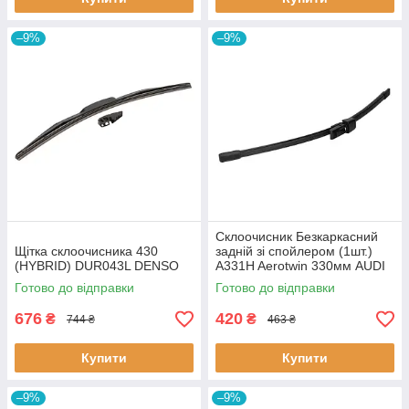
–9%
–9%
Склоочисник Безкаркасний
Щітка склоочисника 430
задній зі спойлером (1шт.)
(HYBRID) DUR043L DENSO
A331H Aerotwin 330мм AUDI
A3, Q2, Q5; PORSCHE
Готово до відправки
Готово до відправки
CAYENNE; SEAT ALHAMBRA,
IBIZA V,
676
420
₴
₴
744 ₴
463 ₴
Купити
Купити
–9%
–9%