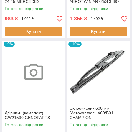
24 45 MERCEDES
AEROTWIN AR725S 3 397
007 567 BOSCH
Готово до відправки
Готово до відправки
983
1 356
₴
₴
1 082 ₴
1 492 ₴
Купити
Купити
–9%
–10%
Склоочисник 600 мм
Двірники (комплект)
"Aerovantage" X60/B01
GW21530 GENOPARTS
CHAMPION
Готово до відправки
Готово до відправки