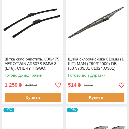
Щітка скло очистить. 600/475
Щітка склоочисника 610мм (1
AEROTWIN AR607S BMW 3
ШТ) MAN (F90/F2000) DB
(E46); CHERY TIGGO;
(507/709/817/1324,O301)
CHEVROLET MALIBU,
610-24 TRUCK ALCA
Готово до відправки
Готово до відправки
ORLANDO, VECTRA;
CHRYSLER 300M; FIAT
1 259
514
₴
₴
1 385 ₴
566 ₴
Купити
Купити
–9%
–9%