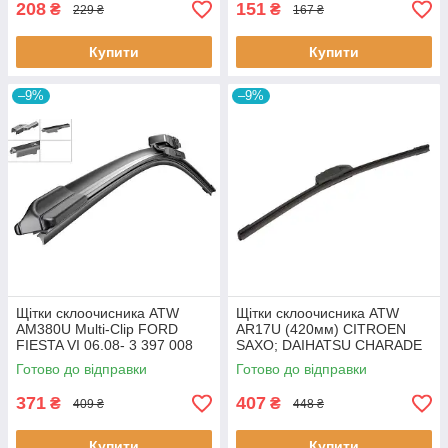
208
151
₴
₴
229 ₴
167 ₴
Купити
Купити
–9%
–9%
Щітки склоочисника ATW
Щітки склоочисника ATW
AM380U Multi-Clip FORD
AR17U (420мм) CITROEN
FIESTA VI 06.08- 3 397 008
SAXO; DAIHATSU CHARADE
576 BOSCH
IV, FEROZA, MOVE, SIRION;
Готово до відправки
Готово до відправки
FIAT PALIO, SIENA; FORD
ECONOVAN, KA
371
407
₴
₴
409 ₴
448 ₴
Купити
Купити