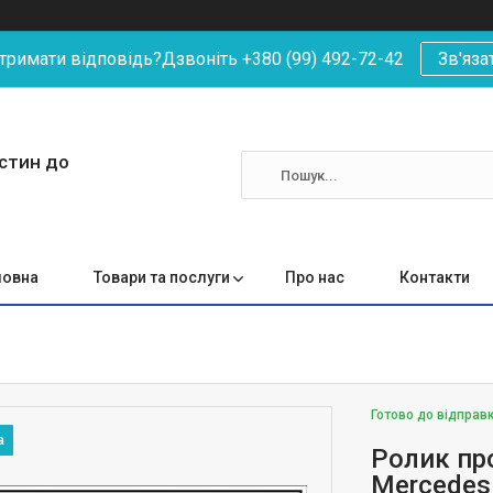
римати відповідь?Дзвоніть +380 (99) 492-72-42
Зв'яза
астин до
ловна
Товари та послуги
Про нас
Контакти
Готово до відправ
Ролик пр
Mercedes