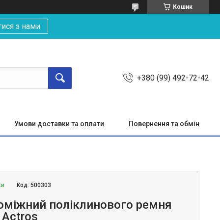
Кошик
тися з нами
+380 (99) 492-72-42
Умови доставки та оплати
Повернення та обмін
ки
Код:
500303
оміжний поліклинового ремня
 Actros