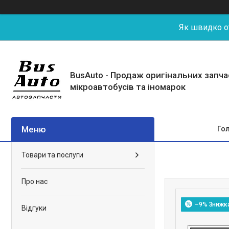
Як швидко от
BusAuto - Продаж оригінальних запч
мікроавтобусів та іномарок
Го
Товари та послуги
Про нас
–9%
Відгуки