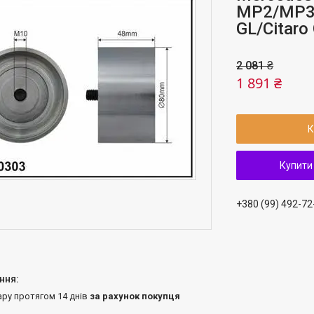
MP2/MP3/
GL/Citaro
2 081 ₴
1 891 ₴
К
Купити
+380 (99) 492-72
ару протягом 14 днів
за рахунок покупця