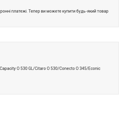
тронні платежі. Тепер ви можете купити будь-який товар
pacity O 530 GL/Citaro O 530/Conecto O 345/Econic