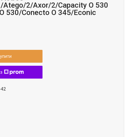
Atego/2/Axor/2/Capacity O 530
 O 530/Conecto O 345/Econic
упити
 з
-42