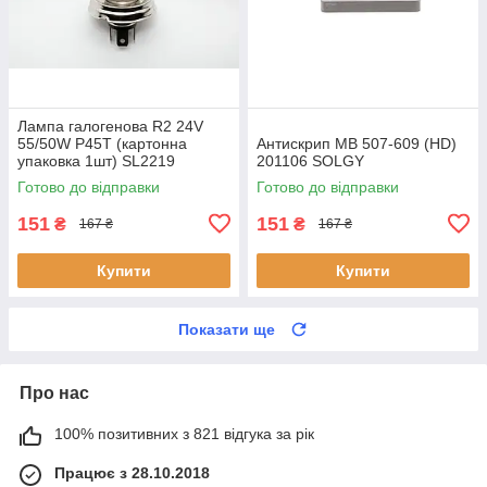
Лампа галогенова R2 24V
55/50W P45T (картонна
Антискрип MB 507-609 (HD)
упаковка 1шт) SL2219
201106 SOLGY
SHAFER
Готово до відправки
Готово до відправки
151
151
₴
₴
167 ₴
167 ₴
Купити
Купити
Показати ще
Про нас
100% позитивних з 821 відгука за рік
Працює з 28.10.2018