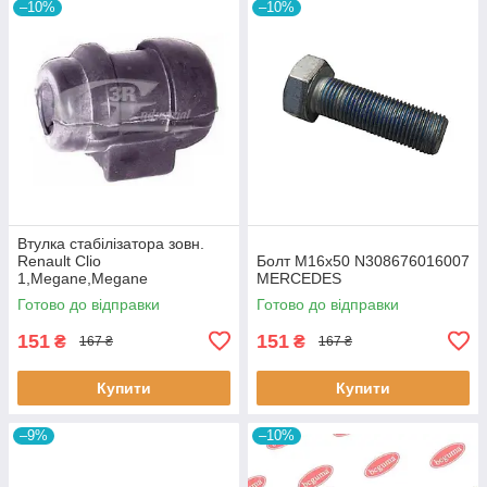
–10%
–10%
Втулка стабiлізатора зовн.
Renault Clio
Болт M16x50 N308676016007
1,Megane,Megane
MERCEDES
Classic,Megane Scenic,R19
Готово до відправки
Готово до відправки
60643 3RG
151
151
₴
₴
167 ₴
167 ₴
Купити
Купити
–9%
–10%