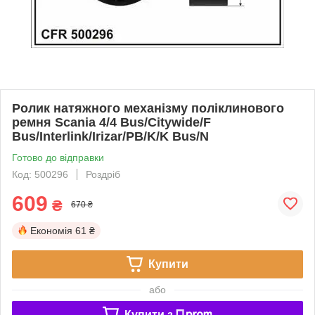
Ролик натяжного механізму поліклинового
ремня Scania 4/4 Bus/Citywide/F
Bus/Interlink/Irizar/PB/K/K Bus/N
Готово до відправки
Код: 500296
Роздріб
609
₴
670 ₴
Економія
61 ₴
Купити
або
Купити з