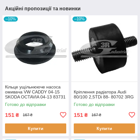
Акційні пропозиції та новинки
–10%
–10%
Кiльце ущiльнююче насоса
омивача VW CADDY 04-15
Кріплення радіатора Audi
SKODA OCTAVIA 04-13 83731
80/100 2,5TDi 88- 80702 3RG
3RG
Готово до відправки
Готово до відправки
151
151
₴
₴
167 ₴
167 ₴
Купити
Купити