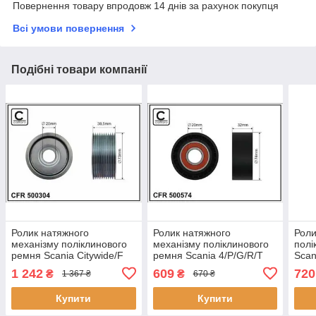
Повернення товару впродовж 14 днів за рахунок покупця
Всі умови повернення
Подібні товари компанії
Ролик натяжного
Ролик натяжного
Роли
механізму поліклинового
механізму поліклинового
полі
ремня Scania Citywide/F
ремня Scania 4/P/G/R/T
Scan
Bus/Interlink/K/K Bus/N
15.6D/16.4D 01.96-4
Bus/I
1 242
609
720
₴
₴
1 367 ₴
670 ₴
Bus/Omnicity/Omnilink/P/G/R/T
74x20x32 500574
Bus/
CAFFARO
Купити
Купити