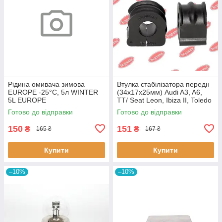
Рідина омивача зимова
Втулка стабілізатора передн
EUROPE -25°C, 5л WINTER
(34х17х25мм) Audi A3, A6,
5L EUROPE
TT/ Seat Leon, Ibiza II, Toledo
II (BC0226) BCGUMA BC0226
Готово до відправки
Готово до відправки
BC GUMA
150
151
₴
₴
165 ₴
167 ₴
Купити
Купити
–10%
–10%