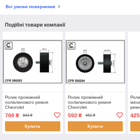
Всі умови повернення
Подібні товари компанії
Ролик проміжний
Ролик проміжний
Роли
поліклинового ремня
поліклинового ремня
меха
Chevrolet
Chevrolet
ремн
Captiva/Cruze/Orlando,
Captiva/Cruze/Orlando,
Capt
766
592
425
₴
₴
843 ₴
652 ₴
Opel Antara 2.0D/2.2D
Opel Antara 2.0D/2.2D
Opel
08.10- 70x10x32 500263
08.10- 65x10x26,5 500264
08.1
Купити
Купити
CAFFARO
CAFFARO