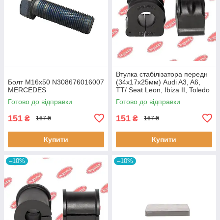
Втулка стабілізатора передн
Болт M16x50 N308676016007
(34х17х25мм) Audi A3, A6,
MERCEDES
TT/ Seat Leon, Ibiza II, Toledo
II (BC0226) BCGUMA BC0226
Готово до відправки
Готово до відправки
BC GUMA
151
151
₴
₴
167 ₴
167 ₴
Купити
Купити
–10%
–10%