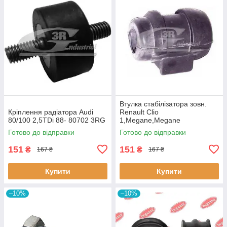
Втулка стабiлізатора зовн.
Кріплення радіатора Audi
Renault Clio
80/100 2,5TDi 88- 80702 3RG
1,Megane,Megane
Classic,Megane Scenic,R19
Готово до відправки
Готово до відправки
60643 3RG
151
151
₴
₴
167 ₴
167 ₴
Купити
Купити
–10%
–10%