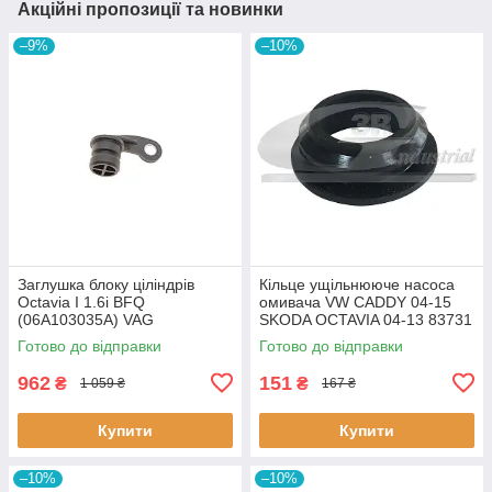
Акційні пропозиції та новинки
–9%
–10%
Заглушка блоку ціліндрів
Кiльце ущiльнююче насоса
Octavia I 1.6i BFQ
омивача VW CADDY 04-15
(06A103035A) VAG
SKODA OCTAVIA 04-13 83731
06A103035A VAG
3RG
Готово до відправки
Готово до відправки
962
151
₴
₴
1 059 ₴
167 ₴
Купити
Купити
–10%
–10%