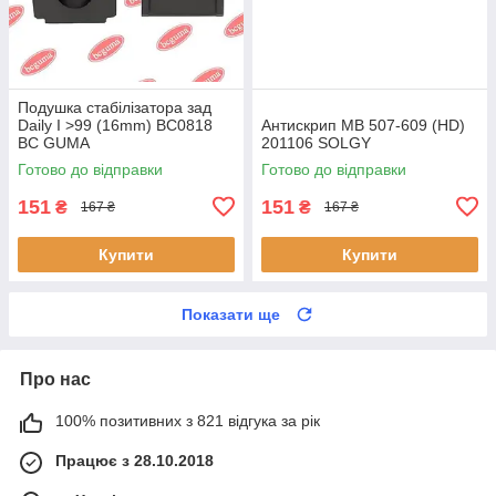
Подушка стабілізатора зад
Daily I >99 (16mm) BC0818
Антискрип MB 507-609 (HD)
BC GUMA
201106 SOLGY
Готово до відправки
Готово до відправки
151
151
₴
₴
167 ₴
167 ₴
Купити
Купити
Показати ще
Про нас
100% позитивних з 821 відгука за рік
Працює з 28.10.2018