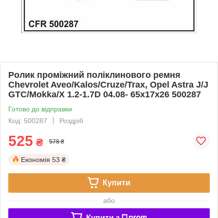
Ролик проміжний поліклинового ремня
Chevrolet Aveo/Kalos/Cruze/Trax, Opel Astra J/J
GTC/Mokka/X 1.2-1.7D 04.08- 65x17x26 500287
Готово до відправки
Код: 500287
Роздріб
525
₴
578 ₴
Економія
53 ₴
Купити
або
Купити з