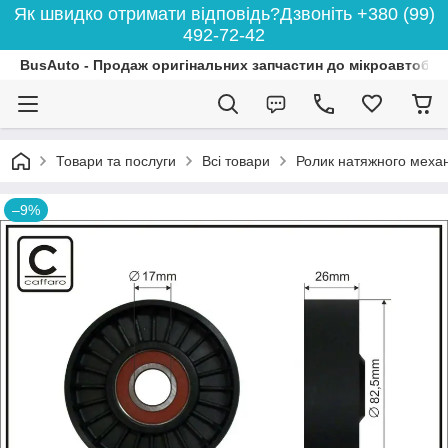
Як швидко отримати відповідь?Дзвоніть +380 (99)
492-72-42
BusAuto - Продаж оригінальних запчастин до мікроавтобусі
Товари та послуги
Всі товари
Ролик натяжного механ
–9%