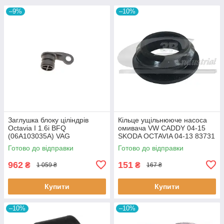
–9%
–10%
Заглушка блоку ціліндрів
Кiльце ущiльнююче насоса
Octavia I 1.6i BFQ
омивача VW CADDY 04-15
(06A103035A) VAG
SKODA OCTAVIA 04-13 83731
06A103035A VAG
3RG
Готово до відправки
Готово до відправки
962
151
₴
₴
1 059 ₴
167 ₴
Купити
Купити
–10%
–10%