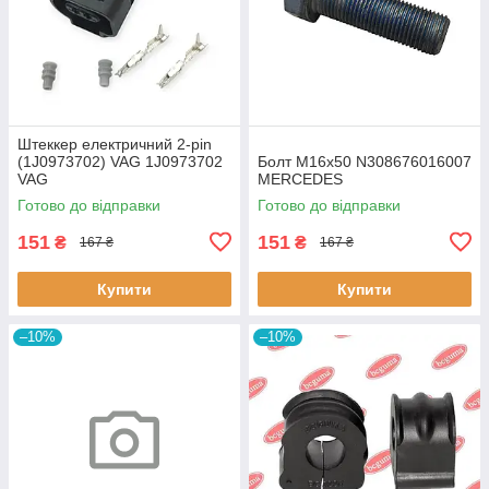
Штеккер електричний 2-pin
(1J0973702) VAG 1J0973702
Болт M16x50 N308676016007
VAG
MERCEDES
Готово до відправки
Готово до відправки
151
151
₴
₴
167 ₴
167 ₴
Купити
Купити
–10%
–10%