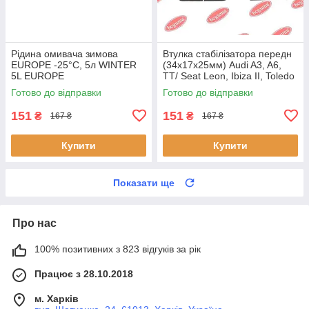
Рідина омивача зимова
Втулка стабілізатора передн
EUROPE -25°C, 5л WINTER
(34х17х25мм) Audi A3, A6,
5L EUROPE
TT/ Seat Leon, Ibiza II, Toledo
II (BC0226) BCGUMA BC0226
Готово до відправки
Готово до відправки
BC GUMA
151
151
₴
₴
167 ₴
167 ₴
Купити
Купити
Показати ще
Про нас
100% позитивних з 823 відгуків за рік
Працює з 28.10.2018
м. Харків