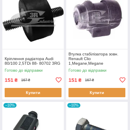
Втулка стабiлізатора зовн.
Кріплення радіатора Audi
Renault Clio
80/100 2,5TDi 88- 80702 3RG
1,Megane,Megane
Classic,Megane Scenic,R19
Готово до відправки
Готово до відправки
60643 3RG
151
151
₴
₴
167 ₴
167 ₴
Купити
Купити
–10%
–10%