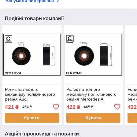
Всі умови повернення
Подібні товари компанії
Ролик натяжного
Ролик натяжного
Роли
механізму поліклинового
механізму поліклинового
меха
ремня Audi
ремня Mercedes A
ремн
A4/A5/A6/Allroad/A7/A8/Q5/Q7
W168/Vaneo 414 1.7D
W168
421
422
422
₴
₴
464 ₴
465 ₴
2.4-3.2 05.04- 76x17x26
07.98-07.05 70x17x22,5
07.9
41700 CAFFARO
25900 CAFFARO
76x
Купити
Купити
Акційні пропозиції та новинки