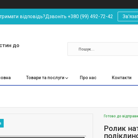
римати відповідь?Дзвоніть +380 (99) 492-72-42
Зв'яза
астин до
ловна
Товари та послуги
Про нас
Контакти
Готово до відправ
Ролик на
поліклин