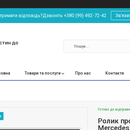
римати відповідь?Дзвоніть +380 (99) 492-72-42
Зв'яза
астин до
ловна
Товари та послуги
Про нас
Контакти
Готово до відправ
Ролик пр
Mercedes 