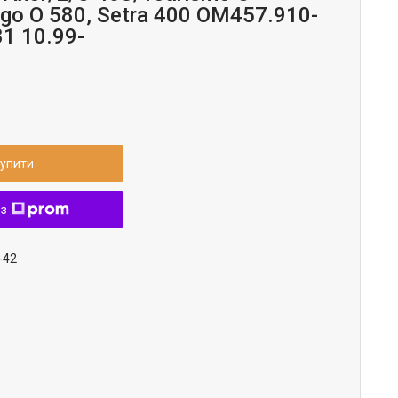
go O 580, Setra 400 OM457.910-
1 10.99-
упити
 з
-42