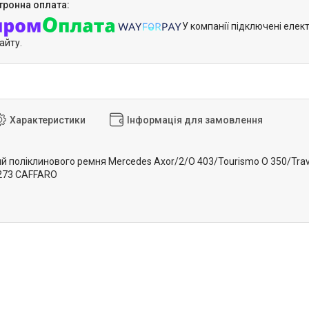
У компанії підключені елек
айту.
Характеристики
Інформація для замовлення
й поліклинового ремня Mercedes Axor/2/O 403/Tourismo O 350/Trav
0273 CAFFARO