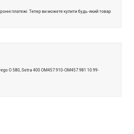
тронні платежі. Тепер ви можете купити будь-який товар
ego O 580, Setra 400 OM457.910-OM457.981 10.99-