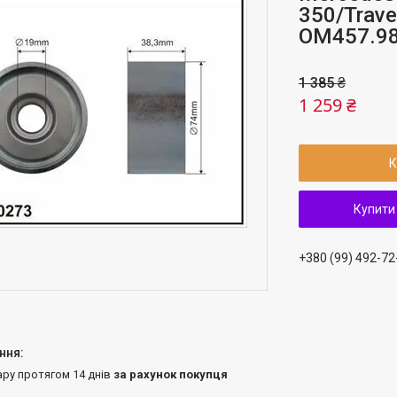
350/Trave
OM457.98
1 385 ₴
1 259 ₴
К
Купити
+380 (99) 492-72
ару протягом 14 днів
за рахунок покупця