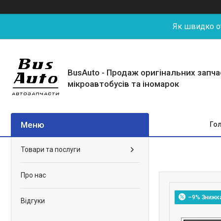
Як швидко от
BusAuto - Продаж оригінальних запч
мікроавтобусів та іномарок
Го
Товари та послуги
Про нас
–9%
Відгуки