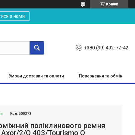
Кошик
тися з нами
+380 (99) 492-72-42
Умови доставки та оплати
Повернення та обмін
ки
Код:
500273
оміжний поліклинового ремня
Axor/2/O 403/Tourismo O