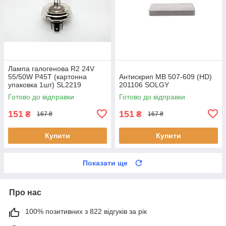
Лампа галогенова R2 24V
55/50W P45T (картонна
Антискрип MB 507-609 (HD)
упаковка 1шт) SL2219
201106 SOLGY
SHAFER
Готово до відправки
Готово до відправки
151
151
₴
₴
167 ₴
167 ₴
Купити
Купити
Показати ще
Про нас
100% позитивних з 822 відгуків за рік