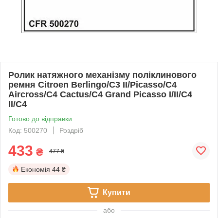
Ролик натяжного механізму поліклинового
ремня Citroen Berlingo/C3 II/Picasso/C4
Aircross/C4 Cactus/C4 Grand Picasso I/II/C4
II/C4
Готово до відправки
Код: 500270
Роздріб
433
₴
477 ₴
Економія
44 ₴
Купити
або