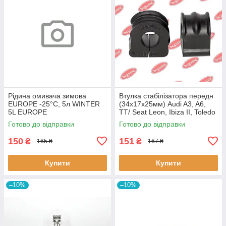
Рідина омивача зимова
Втулка стабілізатора передн
EUROPE -25°C, 5л WINTER
(34х17х25мм) Audi A3, A6,
5L EUROPE
TT/ Seat Leon, Ibiza II, Toledo
II (BC0226) BCGUMA BC0226
Готово до відправки
Готово до відправки
BC GUMA
150
151
₴
₴
165 ₴
167 ₴
Купити
Купити
–10%
–10%