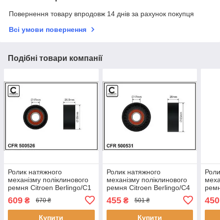
Повернення товару впродовж 14 днів за рахунок покупця
Всі умови повернення
Подібні товари компанії
Ролик натяжного
Ролик натяжного
Роли
механізму поліклинового
механізму поліклинового
меха
ремня Citroen Berlingo/C1
ремня Citroen Berlingo/C4
ремн
II/C3 Aircross II/C3 II/III/C3
Grand Picasso II/C4 II/C4
Pica
609
455
450
₴
₴
670 ₴
501 ₴
Picasso/C4 Cactus/C4
Picasso II/C4
II/C
Grand
Airc
Купити
Купити