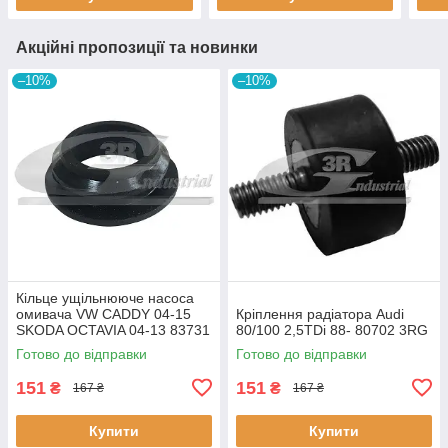
Акційні пропозиції та новинки
–10%
–10%
Кiльце ущiльнююче насоса
омивача VW CADDY 04-15
Кріплення радіатора Audi
SKODA OCTAVIA 04-13 83731
80/100 2,5TDi 88- 80702 3RG
3RG
Готово до відправки
Готово до відправки
151
151
₴
₴
167 ₴
167 ₴
Купити
Купити