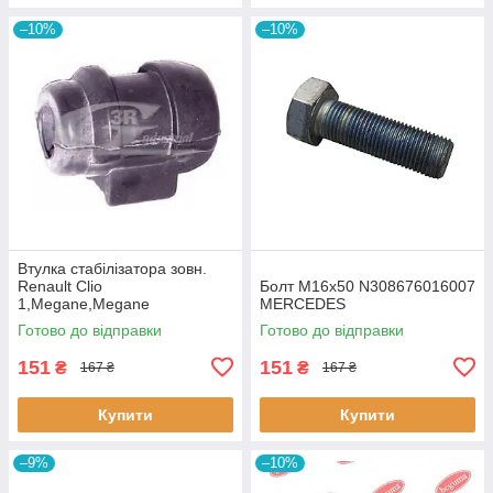
–10%
–10%
Втулка стабiлізатора зовн.
Renault Clio
Болт M16x50 N308676016007
1,Megane,Megane
MERCEDES
Classic,Megane Scenic,R19
Готово до відправки
Готово до відправки
60643 3RG
151
151
₴
₴
167 ₴
167 ₴
Купити
Купити
–9%
–10%