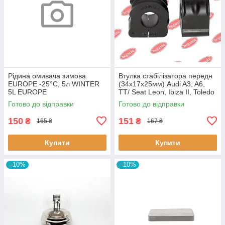
Рідина омивача зимова
Втулка стабілізатора передн
EUROPE -25°C, 5л WINTER
(34х17х25мм) Audi A3, A6,
5L EUROPE
TT/ Seat Leon, Ibiza II, Toledo
II (BC0226) BCGUMA BC0226
Готово до відправки
Готово до відправки
BC GUMA
150
151
₴
₴
165 ₴
167 ₴
Купити
Купити
–10%
–10%