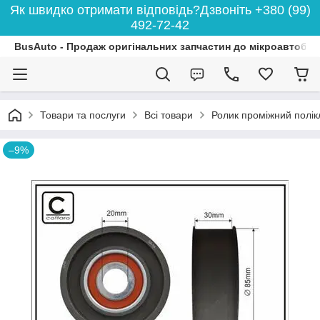
Як швидко отримати відповідь?Дзвоніть +380 (99)
492-72-42
BusAuto - Продаж оригінальних запчастин до мікроавтобусі
Товари та послуги
Всі товари
Ролик проміжний полікл
–9%