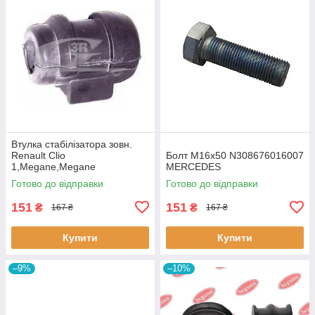
Втулка стабiлізатора зовн.
Renault Clio
Болт M16x50 N308676016007
1,Megane,Megane
MERCEDES
Classic,Megane Scenic,R19
Готово до відправки
Готово до відправки
60643 3RG
151
151
₴
₴
167 ₴
167 ₴
Купити
Купити
–9%
–10%