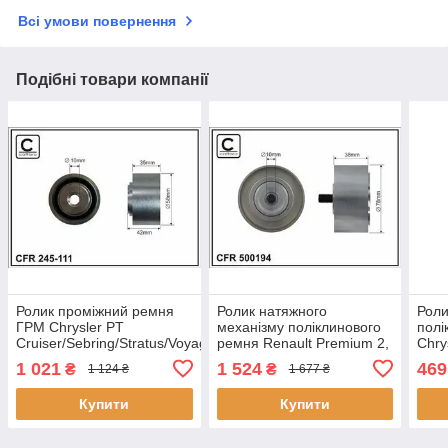
Всі умови повернення
Подібні товари компанії
Ролик проміжний ремня
Ролик натяжного
Роли
ГРМ Chrysler PT
механізму поліклинового
полі
Cruiser/Sebring/Stratus/Voyager
ремня Renault Premium 2,
Chry
III/IV, Dodge
Volvo 7700/8700/B 6/B
800 
1 021
1 524
469
₴
₴
1 124 ₴
1 677 ₴
Caravan/Stratus, Jeep
7/FE/II D7C310-DXi7
70x
Cherokee/Wrangler II 2.4
01.91- 78x10x38
Купити
Купити