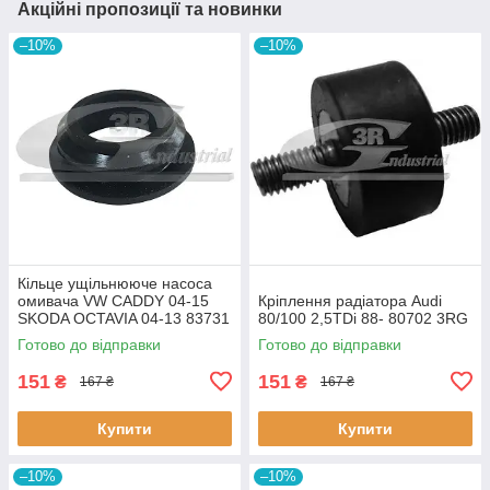
Акційні пропозиції та новинки
–10%
–10%
Кiльце ущiльнююче насоса
омивача VW CADDY 04-15
Кріплення радіатора Audi
SKODA OCTAVIA 04-13 83731
80/100 2,5TDi 88- 80702 3RG
3RG
Готово до відправки
Готово до відправки
151
151
₴
₴
167 ₴
167 ₴
Купити
Купити
–10%
–10%