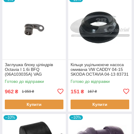
Заглушка блоку ціліндрів
Кiльце ущiльнююче насоса
Octavia I 1.6i BFQ
омивача VW CADDY 04-15
(06A103035A) VAG
SKODA OCTAVIA 04-13 83731
06A103035A VAG
3RG
Готово до відправки
Готово до відправки
962
151
₴
₴
1 059 ₴
167 ₴
Купити
Купити
–10%
–10%