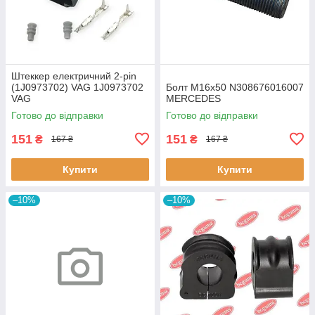
Штеккер електричний 2-pin
(1J0973702) VAG 1J0973702
Болт M16x50 N308676016007
VAG
MERCEDES
Готово до відправки
Готово до відправки
151
151
₴
₴
167 ₴
167 ₴
Купити
Купити
–10%
–10%