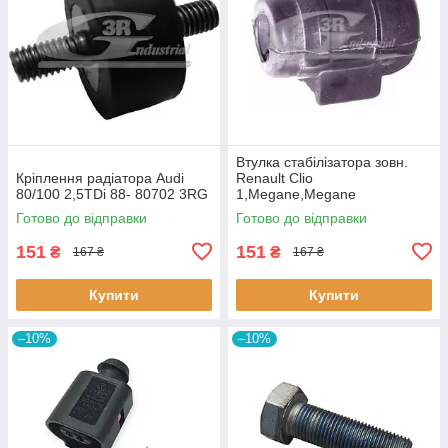
Втулка стабiлізатора зовн.
Кріплення радіатора Audi
Renault Clio
80/100 2,5TDi 88- 80702 3RG
1,Megane,Megane
Classic,Megane Scenic,R19
Готово до відправки
Готово до відправки
60643 3RG
151
151
₴
₴
167 ₴
167 ₴
Купити
Купити
–10%
–10%