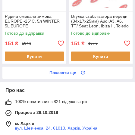
Рідина омивача зимова
Втулка стабілізатора передн
EUROPE -25°C, 5л WINTER
(34х17х25мм) Audi A3, A6,
5L EUROPE
TT/ Seat Leon, Ibiza II, Toledo
II (BC0226) BCGUMA BC0226
Готово до відправки
Готово до відправки
BC GUMA
151
151
₴
₴
167 ₴
167 ₴
Купити
Купити
Показати ще
Про нас
100% позитивних з 821 відгука за рік
Працює з 28.10.2018
м. Харків
вул. Шевченка, 24, 61013, Харків, Україна