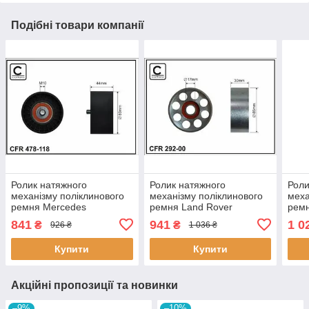
Подібні товари компанії
Ролик натяжного
Ролик натяжного
Роли
механізму поліклинового
механізму поліклинового
меха
ремня Mercedes
ремня Land Rover
ремн
Actros/MP2/MP3
Defender/Discovery I 2.5D
I/Mic
841
941
1 0
₴
₴
926 ₴
1 036 ₴
OM541.920-OM542.962
10.89-12.01 85x17x30
1.6 
04.96- 80x10x44 478118
29200 CAFFARO
500
Купити
Купити
CAFFARO
Акційні пропозиції та новинки
–9%
–10%