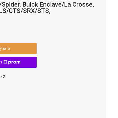
/Spider, Buick Enclave/La Crosse,
BLS/CTS/SRX/STS,
упити
 з
-42