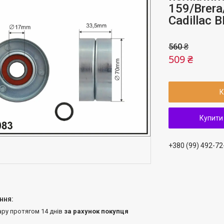
159/Brera
Cadillac 
560 ₴
509 ₴
К
Купити
+380 (99) 492-72
ару протягом 14 днів
за рахунок покупця