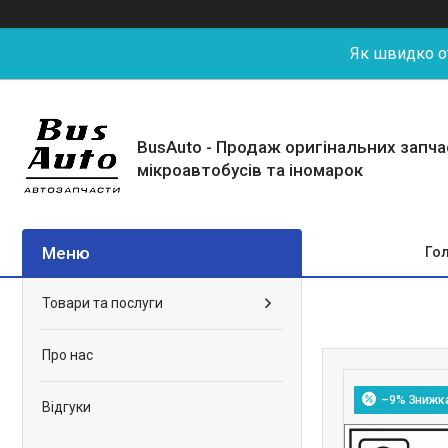
Як швидко от
BusAuto - Продаж оригінальних запч
мікроавтобусів та іномарок
Го
Товари та послуги
Про нас
–9%
Відгуки