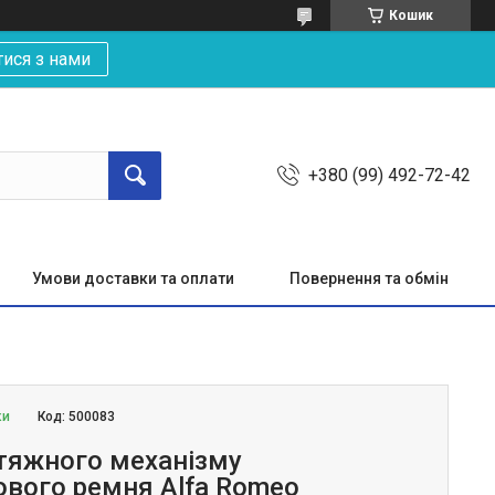
Кошик
тися з нами
+380 (99) 492-72-42
Умови доставки та оплати
Повернення та обмін
ки
Код:
500083
тяжного механізму
ового ремня Alfa Romeo