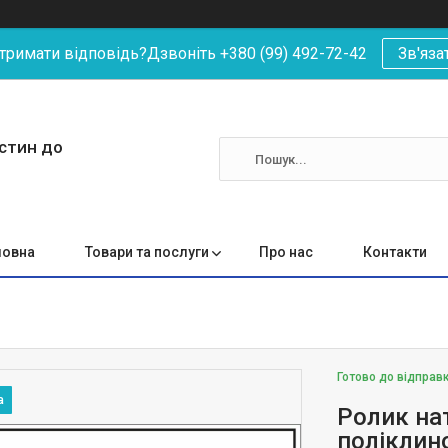
римати відповідь?Дзвоніть +380 (99) 492-72-42
Зв'яза
астин до
ловна
Товари та послуги
Про нас
Контакти
Готово до відправ
Ролик на
поліклин