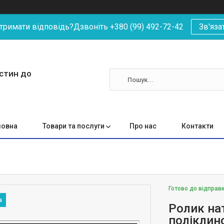
римати відповідь?Дзвоніть +380 (99) 492-72-42
Зв'яза
астин до
ловна
Товари та послуги
Про нас
Контакти
Готово до відправ
Ролик на
поліклин