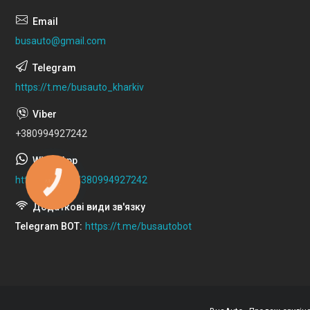
busauto@gmail.com
https://t.me/busauto_kharkiv
+380994927242
https://wa.me/380994927242
КНОПКА
ЗВ'ЯЗКУ
Telegram BOT
https://t.me/busautobot