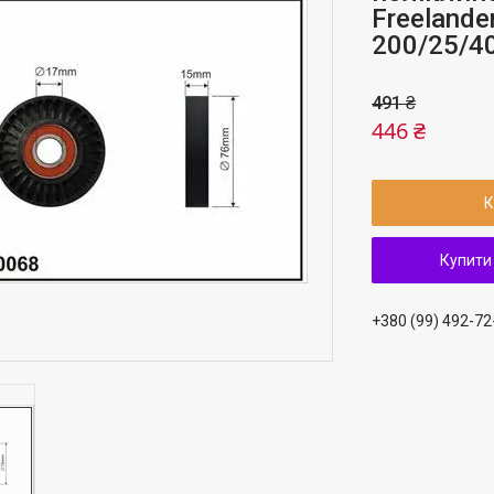
Freelande
200/25/40
491 ₴
446 ₴
К
Купити
+380 (99) 492-72