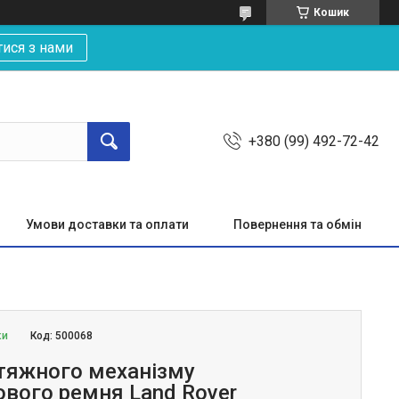
Кошик
тися з нами
+380 (99) 492-72-42
Умови доставки та оплати
Повернення та обмін
ки
Код:
500068
тяжного механізму
ового ремня Land Rover