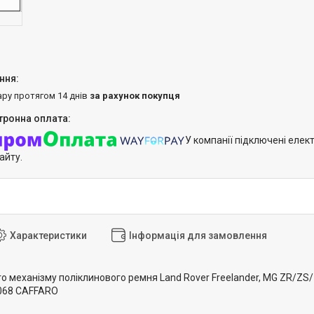
ару протягом 14 днів
за рахунок покупця
У компанії підключені елек
айту.
Характеристики
Інформація для замовлення
 механізму поліклинового ремня Land Rover Freelander, MG ZR/ZS/Z
0068 CAFFARO