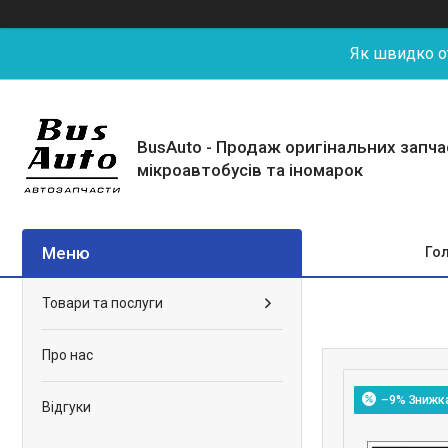
Як швидко от
BusAuto - Продаж оригінальних запч
мікроавтобусів та іномарок
Го
Товари та послуги
Про нас
–9%
Відгуки