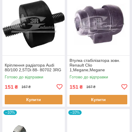
Втулка стабiлізатора зовн.
Кріплення радіатора Audi
Renault Clio
80/100 2,5TDi 88- 80702 3RG
1,Megane,Megane
Classic,Megane Scenic,R19
Готово до відправки
Готово до відправки
60643 3RG
151
151
₴
₴
167 ₴
167 ₴
Купити
Купити
–10%
–10%