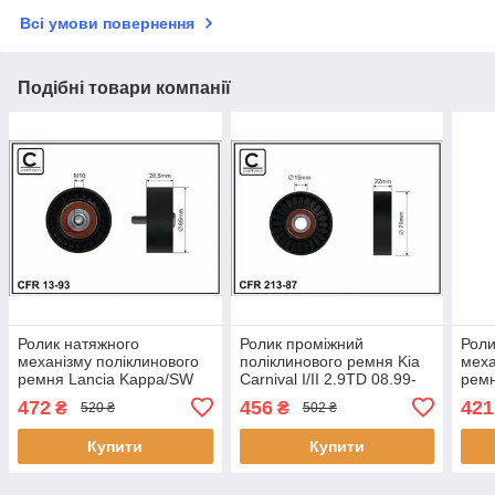
Всі умови повернення
Подібні товари компанії
Ролик натяжного
Ролик проміжний
Роли
механізму поліклинового
поліклинового ремня Kіа
меха
ремня Lancia Kappa/SW
Carnival I/II 2.9TD 08.99-
ремн
2.0/2.4/2.4D 08.94-10.01
06.06 79x15x22 21387
Peug
472
456
421
₴
₴
520 ₴
502 ₴
65x10x26,5 1393
CAFFARO
2.0 
CAFFARO
058
Купити
Купити