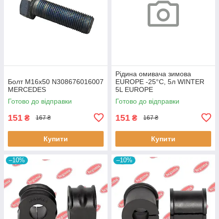
Рідина омивача зимова
Болт M16x50 N308676016007
EUROPE -25°C, 5л WINTER
MERCEDES
5L EUROPE
Готово до відправки
Готово до відправки
151
151
₴
₴
167 ₴
167 ₴
Купити
Купити
–10%
–10%