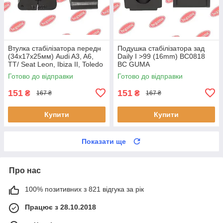
Втулка стабілізатора передн
Подушка стабілізатора зад
(34х17х25мм) Audi A3, A6,
Daily I >99 (16mm) BC0818
TT/ Seat Leon, Ibiza II, Toledo
BC GUMA
II (BC0226) BCGUMA BC0226
Готово до відправки
Готово до відправки
BC GUMA
151
151
₴
₴
167 ₴
167 ₴
Купити
Купити
Показати ще
Про нас
100% позитивних з 821 відгука за рік
Працює з 28.10.2018