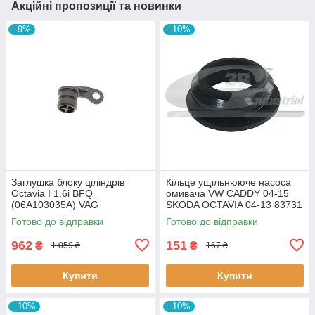
Акційні пропозиції та новинки
–9%
–10%
Заглушка блоку ціліндрів
Кiльце ущiльнююче насоса
Octavia I 1.6i BFQ
омивача VW CADDY 04-15
(06A103035A) VAG
SKODA OCTAVIA 04-13 83731
06A103035A VAG
3RG
Готово до відправки
Готово до відправки
962
151
₴
₴
1 059 ₴
167 ₴
Купити
Купити
–10%
–10%