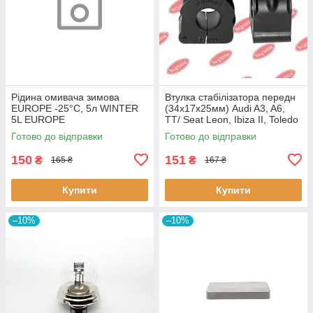
Рідина омивача зимова
Втулка стабілізатора передн
EUROPE -25°C, 5л WINTER
(34х17х25мм) Audi A3, A6,
5L EUROPE
TT/ Seat Leon, Ibiza II, Toledo
II (BC0226) BCGUMA BC0226
Готово до відправки
Готово до відправки
BC GUMA
150
151
₴
₴
165 ₴
167 ₴
Купити
Купити
–10%
–10%