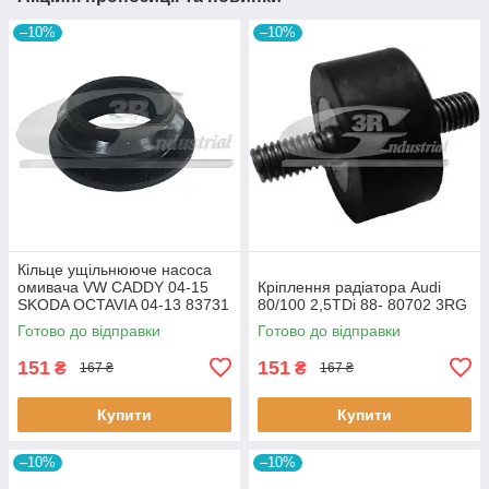
–10%
–10%
Кiльце ущiльнююче насоса
омивача VW CADDY 04-15
Кріплення радіатора Audi
SKODA OCTAVIA 04-13 83731
80/100 2,5TDi 88- 80702 3RG
3RG
Готово до відправки
Готово до відправки
151
151
₴
₴
167 ₴
167 ₴
Купити
Купити
–10%
–10%