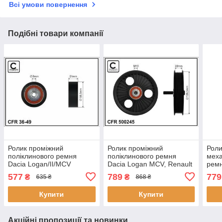
Всі умови повернення
Подібні товари компанії
Ролик проміжний
Ролик проміжний
Роли
поліклинового ремня
поліклинового ремня
меха
Dacia Logan/II/MCV
Dacia Logan MCV, Renault
ремн
II/Sandero/II, Nissan
Clio II/III/Grand Scenic
II/Sa
577
789
779
₴
₴
635 ₴
868 ₴
Kubistar, Renault Clio
II/Kangoo/Express/Logan
Kubi
II/Kangoo/Stepway II/Thalia
I/Megane
Купити
Купити
I
Акційні пропозиції та новинки