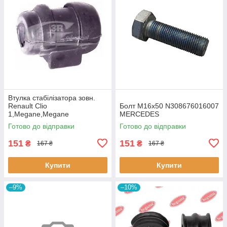
Втулка стабiлізатора зовн.
Renault Clio
Болт M16x50 N308676016007
1,Megane,Megane
MERCEDES
Classic,Megane Scenic,R19
Готово до відправки
Готово до відправки
60643 3RG
151
151
₴
₴
167 ₴
167 ₴
Купити
Купити
–9%
–10%