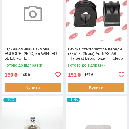
Рідина омивача зимова
Втулка стабілізатора передн
EUROPE -25°C, 5л WINTER
(34х17х25мм) Audi A3, A6,
5L EUROPE
TT/ Seat Leon, Ibiza II, Toledo
II (BC0226) BCGUMA BC0226
Готово до відправки
Готово до відправки
BC GUMA
150
151
₴
₴
165 ₴
167 ₴
Купити
Купити
–10%
–10%