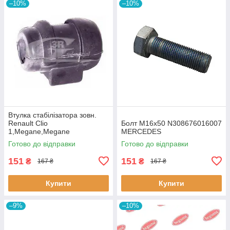
–10%
–10%
Втулка стабiлізатора зовн.
Renault Clio
Болт M16x50 N308676016007
1,Megane,Megane
MERCEDES
Classic,Megane Scenic,R19
Готово до відправки
Готово до відправки
60643 3RG
151
151
₴
₴
167 ₴
167 ₴
Купити
Купити
–9%
–10%