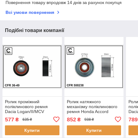
Повернення товару впродовж 14 днів за рахунок покупця
Всі умови повернення
Подібні товари компанії
Ролик проміжний
Ролик натяжного
Роли
поліклинового ремня
механізму поліклинового
полі
Dacia Logan/II/MCV
ремня Honda Accord
Daci
II/Sandero/II, Nissan
VII/Civic VIII/CR-V II/III/FR-
Clio 
577
852
789
₴
₴
635 ₴
938 ₴
Kubistar, Renault Clio
V 2.2D 01.04- 70x17x33
II/K
II/Kangoo/Stepway II/Thalia
500238 CAFFARO
I/Me
Купити
Купити
I