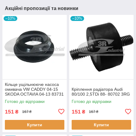
Акційні пропозиції та новинки
–10%
–10%
Кiльце ущiльнююче насоса
омивача VW CADDY 04-15
Кріплення радіатора Audi
SKODA OCTAVIA 04-13 83731
80/100 2,5TDi 88- 80702 3RG
3RG
Готово до відправки
Готово до відправки
151
151
₴
₴
167 ₴
167 ₴
Купити
Купити