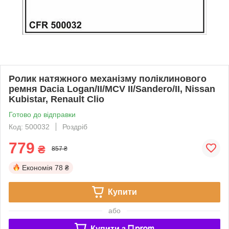
Ролик натяжного механізму поліклинового
ремня Dacia Logan/II/MCV II/Sandero/II, Nissan
Kubistar, Renault Clio
Готово до відправки
Код: 500032
Роздріб
779
₴
857 ₴
Економія
78 ₴
Купити
або
Купити з