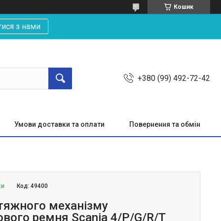
Кошик
тися з нами
+380 (99) 492-72-42
Умови доставки та оплати
Повернення та обмін
ки
Код:
49400
тяжного механізму
ового ремня Scania 4/P/G/R/T