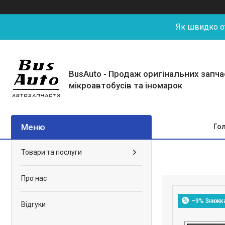
Як швидко от
BusAuto - Продаж оригінальних запч
мікроавтобусів та іномарок
Го
Товари та послуги
Про нас
–9%
Відгуки