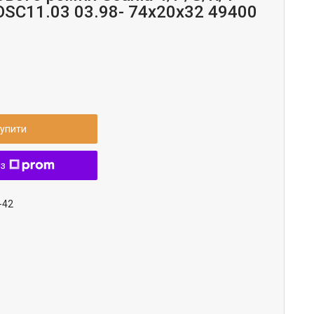
OSC11.03 03.98- 74x20x32 49400
упити
 з
-42