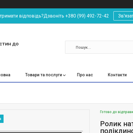
римати відповідь?Дзвоніть +380 (99) 492-72-42
Зв'яза
астин до
ловна
Товари та послуги
Про нас
Контакти
Готово до відправ
Ролик на
поліклин