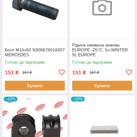
Рідина омивача зимова
Болт M16x50 N308676016007
EUROPE -25°C, 5л WINTER
MERCEDES
5L EUROPE
Готово до відправки
Готово до відправки
151
151
₴
₴
167 ₴
167 ₴
Купити
Купити
–10%
–10%