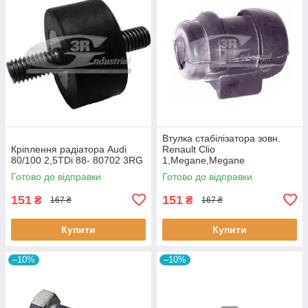
Втулка стабiлізатора зовн.
Кріплення радіатора Audi
Renault Clio
80/100 2,5TDi 88- 80702 3RG
1,Megane,Megane
Classic,Megane Scenic,R19
Готово до відправки
Готово до відправки
60643 3RG
151
151
₴
₴
167 ₴
167 ₴
Купити
Купити
–10%
–10%