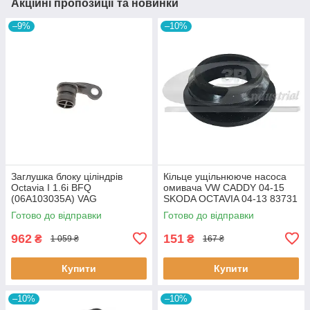
Акційні пропозиції та новинки
–9%
–10%
Заглушка блоку ціліндрів
Кiльце ущiльнююче насоса
Octavia I 1.6i BFQ
омивача VW CADDY 04-15
(06A103035A) VAG
SKODA OCTAVIA 04-13 83731
06A103035A VAG
3RG
Готово до відправки
Готово до відправки
962
151
₴
₴
1 059 ₴
167 ₴
Купити
Купити
–10%
–10%