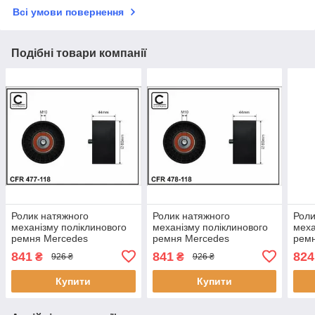
Всі умови повернення
Подібні товари компанії
Ролик натяжного
Ролик натяжного
Роли
механізму поліклинового
механізму поліклинового
меха
ремня Mercedes
ремня Mercedes
ремн
Actros/MP2/MP3, Neoplan
Actros/MP2/MP3
Peug
841
841
824
₴
₴
926 ₴
926 ₴
Skyliner/Starliner
OM541.920-OM542.962
04.0
OM541.920-OM542.969
04.96- 80x10x44 478118
CAF
Купити
Купити
04.96-
CAFFARO