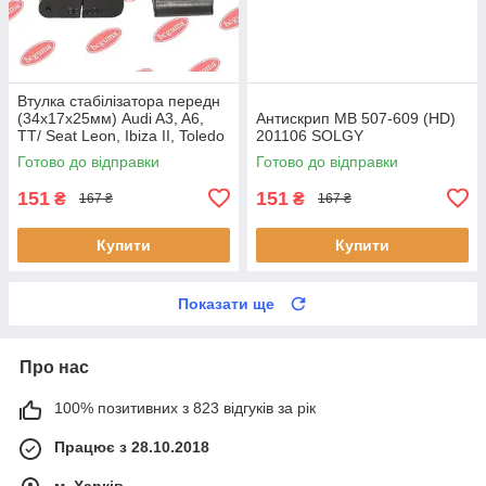
Втулка стабілізатора передн
(34х17х25мм) Audi A3, A6,
Антискрип MB 507-609 (HD)
TT/ Seat Leon, Ibiza II, Toledo
201106 SOLGY
II (BC0226) BCGUMA BC0226
Готово до відправки
Готово до відправки
BC GUMA
151
151
₴
₴
167 ₴
167 ₴
Купити
Купити
Показати ще
Про нас
100% позитивних з 823 відгуків за рік
Працює з 28.10.2018
м. Харків