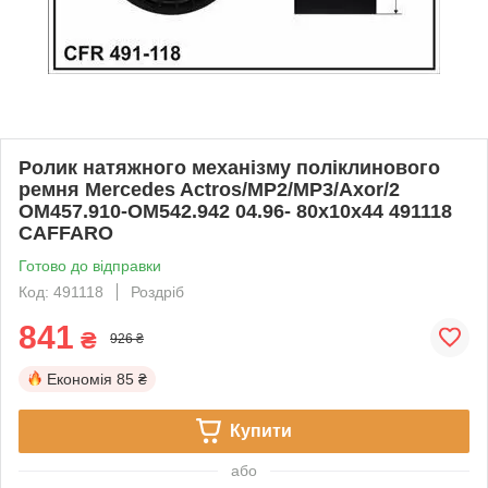
Ролик натяжного механізму поліклинового
ремня Mercedes Actros/MP2/MP3/Axor/2
OM457.910-OM542.942 04.96- 80x10x44 491118
CAFFARO
Готово до відправки
Код: 491118
Роздріб
841
₴
926 ₴
Економія
85 ₴
Купити
або