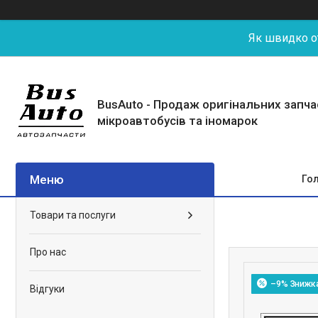
Як швидко от
BusAuto - Продаж оригінальних запч
мікроавтобусів та іномарок
Го
Товари та послуги
Про нас
–9%
Відгуки