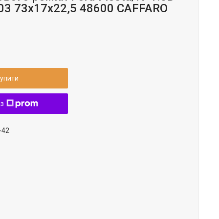
.03 73x17x22,5 48600 CAFFARO
упити
 з
-42