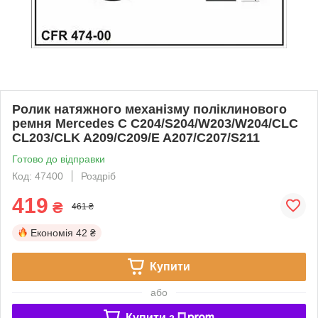
Ролик натяжного механізму поліклинового
ремня Mercedes C C204/S204/W203/W204/CLC
CL203/CLK A209/C209/E A207/C207/S211
Готово до відправки
Код: 47400
Роздріб
419
₴
461 ₴
Економія
42 ₴
Купити
або
Купити з