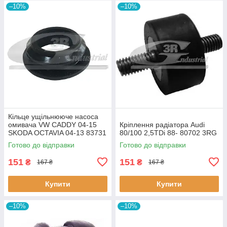
–10%
–10%
Кiльце ущiльнююче насоса
омивача VW CADDY 04-15
Кріплення радіатора Audi
SKODA OCTAVIA 04-13 83731
80/100 2,5TDi 88- 80702 3RG
3RG
Готово до відправки
Готово до відправки
151
151
₴
₴
167 ₴
167 ₴
Купити
Купити
–10%
–10%