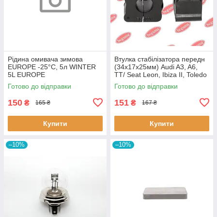
Рідина омивача зимова
Втулка стабілізатора передн
EUROPE -25°C, 5л WINTER
(34х17х25мм) Audi A3, A6,
5L EUROPE
TT/ Seat Leon, Ibiza II, Toledo
II (BC0226) BCGUMA BC0226
Готово до відправки
Готово до відправки
BC GUMA
150
151
₴
₴
165 ₴
167 ₴
Купити
Купити
–10%
–10%