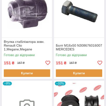
Втулка стабiлізатора зовн.
Renault Clio
Болт M16x50 N308676016007
1,Megane,Megane
MERCEDES
Classic,Megane Scenic,R19
Готово до відправки
Готово до відправки
60643 3RG
151
151
₴
₴
167 ₴
167 ₴
Купити
Купити
–9%
–10%