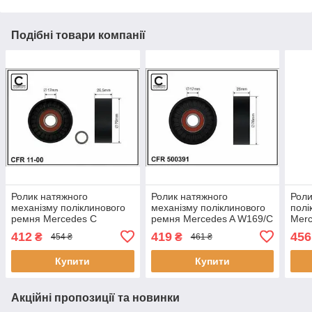
Подібні товари компанії
Ролик натяжного
Ролик натяжного
Роли
механізму поліклинового
механізму поліклинового
полі
ремня Mercedes C
ремня Mercedes A W169/C
Merc
CL203/S202/S203/S204/W202/W203/W204/CLC
C204/C T-Model S204/C
Mod
412
419
456
₴
₴
454 ₴
461 ₴
CL203/CLK C209/E
W204/CLK A209/C209/CLS
A209
C219/E T-Model
Mode
Купити
Купити
W21
Акційні пропозиції та новинки