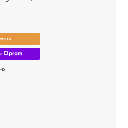
упити
 з
-42