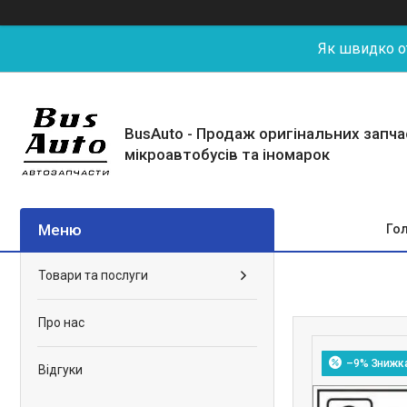
Як швидко от
BusAuto - Продаж оригінальних запч
мікроавтобусів та іномарок
Го
Товари та послуги
Про нас
–9%
Відгуки