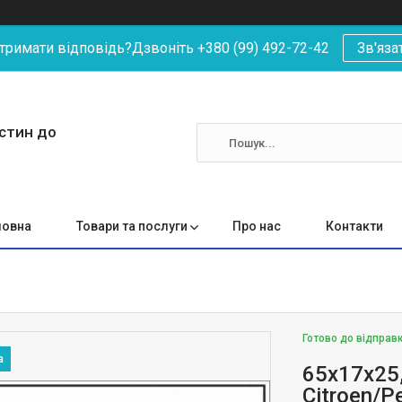
римати відповідь?Дзвоніть +380 (99) 492-72-42
Зв'яза
астин до
ловна
Товари та послуги
Про нас
Контакти
Готово до відправ
65x17x25
Citroen/P