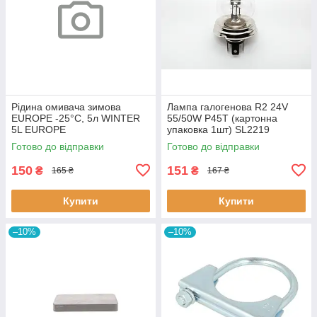
Рідина омивача зимова
Лампа галогенова R2 24V
EUROPE -25°C, 5л WINTER
55/50W P45T (картонна
5L EUROPE
упаковка 1шт) SL2219
SHAFER
Готово до відправки
Готово до відправки
150
151
₴
₴
165 ₴
167 ₴
Купити
Купити
–10%
–10%