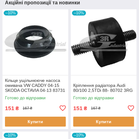
Акційні пропозиції та новинки
–10%
–10%
Кiльце ущiльнююче насоса
омивача VW CADDY 04-15
Кріплення радіатора Audi
SKODA OCTAVIA 04-13 83731
80/100 2,5TDi 88- 80702 3RG
3RG
Готово до відправки
Готово до відправки
151
151
₴
₴
167 ₴
167 ₴
Купити
Купити
–10%
–10%