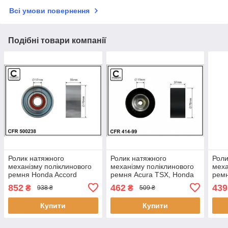
Всі умови повернення
Подібні товари компанії
Ролик натяжного
Ролик натяжного
Роли
механізму поліклинового
механізму поліклинового
меха
ремня Honda Accord
ремня Acura TSX, Honda
ремн
VII/Civic VIII/CR-V II/III/FR-
Accord VII/Civic VIII/CR-V
Mits
852
462
439
₴
₴
938 ₴
509 ₴
V 2.2D 01.04- 70x17x33
II/III/IV/Element/FR-
1.8-
500238 CAFFARO
V/Stepwgn/Stream
500
Купити
Купити