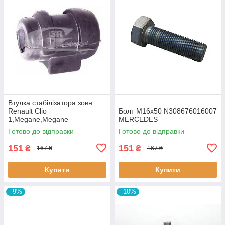
Втулка стабiлізатора зовн.
Renault Clio
Болт M16x50 N308676016007
1,Megane,Megane
MERCEDES
Classic,Megane Scenic,R19
Готово до відправки
Готово до відправки
60643 3RG
151
151
₴
₴
167 ₴
167 ₴
Купити
Купити
–9%
–10%