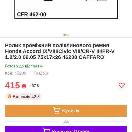
Ролик проміжний поліклинового ремня
Honda Accord IX/VIII/Civic VIII/CR-V III/FR-V
1.8/2.0 09.05 75x17x26 46200 CAFFARO
Готово до відправки
Код: 46200
Роздріб
415
₴
457 ₴
Економія
42 ₴
Купити
або
Купити з