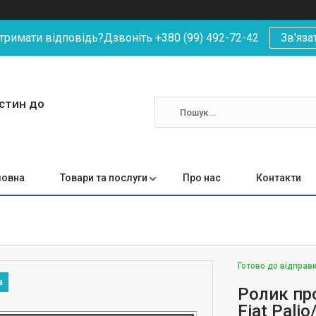
римати відповідь?Дзвоніть +380 (99) 492-72-42
Зв'яза
астин до
ловна
Товари та послуги
Про нас
Контакти
Готово до відправ
Ролик пр
Fiat Pali