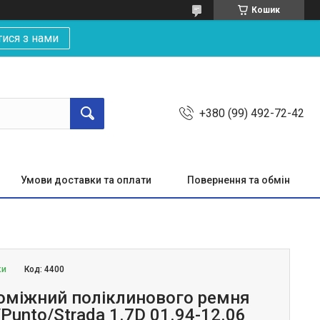
Кошик
тися з нами
+380 (99) 492-72-42
Умови доставки та оплати
Повернення та обмін
ки
Код:
4400
оміжний поліклинового ремня
o/Punto/Strada 1.7D 01.94-12.06