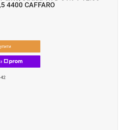
,5 4400 CAFFARO
упити
 з
-42