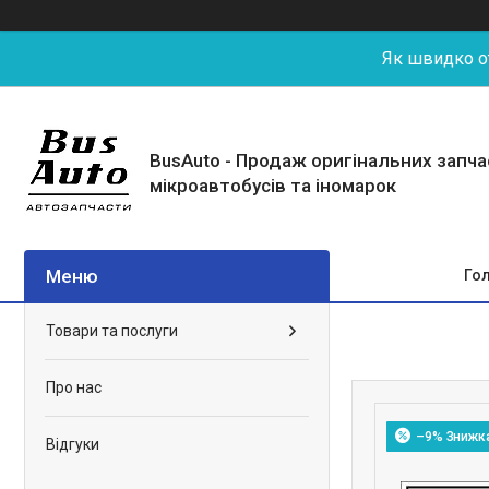
Як швидко от
BusAuto - Продаж оригінальних запч
мікроавтобусів та іномарок
Го
Товари та послуги
Про нас
–9%
Відгуки