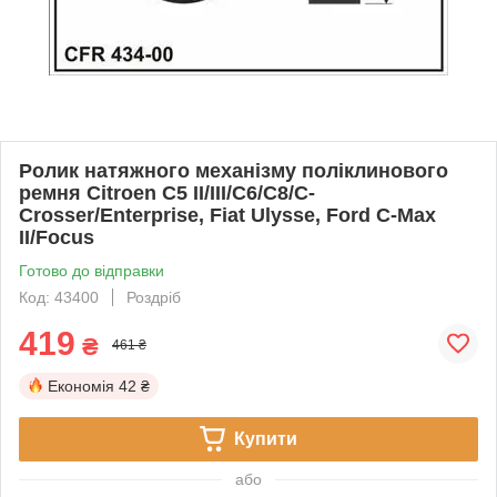
Ролик натяжного механізму поліклинового
ремня Citroen C5 II/III/C6/C8/C-
Crosser/Enterprise, Fiat Ulysse, Ford C-Max
II/Focus
Готово до відправки
Код: 43400
Роздріб
419
₴
461 ₴
Економія
42 ₴
Купити
або