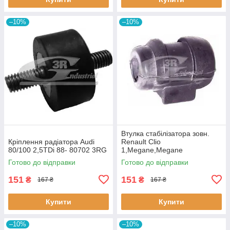
–10%
–10%
Втулка стабiлізатора зовн.
Кріплення радіатора Audi
Renault Clio
80/100 2,5TDi 88- 80702 3RG
1,Megane,Megane
Classic,Megane Scenic,R19
Готово до відправки
Готово до відправки
60643 3RG
151
151
₴
₴
167 ₴
167 ₴
Купити
Купити
–10%
–10%