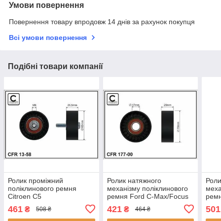
Умови повернення
Повернення товару впродовж 14 днів за рахунок покупця
Всі умови повернення
Подібні товари компанії
Ролик проміжний
Ролик натяжного
Роли
поліклинового ремня
механізму поліклинового
меха
Citroen C5
ремня Ford C-Max/Focus
ремн
I/II/C8/Xantia/XM, Fiat
II 1.8D 07.04-09.12
C-Ma
461
421
501
₴
₴
508 ₴
464 ₴
Ulysse, Peugeot
70x17x24 17700 CAFFARO
09.1
406/407/SW/605/607/807,
CAF