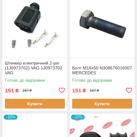
Штеккер електричний 2-pin
(1J0973702) VAG 1J0973702
Болт M16x50 N308676016007
VAG
MERCEDES
Готово до відправки
Готово до відправки
151
151
₴
₴
167 ₴
167 ₴
Купити
Купити
–10%
–10%