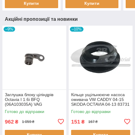
Купити
Купити
Renault Clio
Акційні пропозиції та новинки
–9%
–10%
Заглушка блоку ціліндрів
Кiльце ущiльнююче насоса
Octavia I 1.6i BFQ
омивача VW CADDY 04-15
(06A103035A) VAG
SKODA OCTAVIA 04-13 83731
06A103035A VAG
3RG
Готово до відправки
Готово до відправки
962
151
₴
₴
1 059 ₴
167 ₴
Купити
Купити