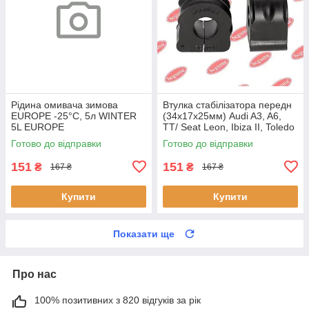
Рідина омивача зимова
Втулка стабілізатора передн
EUROPE -25°C, 5л WINTER
(34х17х25мм) Audi A3, A6,
5L EUROPE
TT/ Seat Leon, Ibiza II, Toledo
II (BC0226) BCGUMA BC0226
Готово до відправки
Готово до відправки
BC GUMA
151
151
₴
₴
167 ₴
167 ₴
Купити
Купити
Показати ще
Про нас
100% позитивних з 820 відгуків за рік