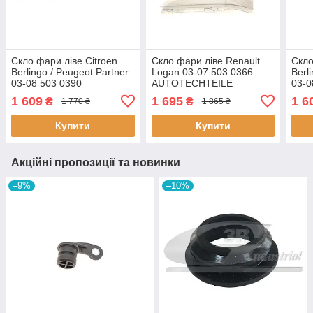
Скло фари ліве Citroen
Скло фари ліве Renault
Скло
Berlingo / Peugeot Partner
Logan 03-07 503 0366
Berl
03-08 503 0390
AUTOTECHTEILE
03-0
AUTOTECHTEILE
AUT
1 609
1 695
1 6
₴
₴
1 770 ₴
1 865 ₴
Купити
Купити
Акційні пропозиції та новинки
–9%
–10%