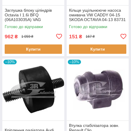
Заглушка блоку ціліндрів
Кiльце ущiльнююче насоса
Octavia I 1.6i BFQ
омивача VW CADDY 04-15
(06A103035A) VAG
SKODA OCTAVIA 04-13 83731
06A103035A VAG
3RG
Готово до відправки
Готово до відправки
962
151
₴
₴
1 059 ₴
167 ₴
Купити
Купити
–10%
–10%
Втулка стабiлізатора зовн.
Кріплення радіатора Audi
Renault Clio