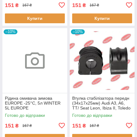
151
151
₴
₴
167 ₴
167 ₴
Купити
Купити
–10%
–10%
Рідина омивача зимова
Втулка стабілізатора передн
EUROPE -25°C, 5л WINTER
(34х17х25мм) Audi A3, A6,
5L EUROPE
TT/ Seat Leon, Ibiza II, Toledo
II (BC0226) BCGUMA BC0226
Готово до відправки
Готово до відправки
BC GUMA
151
151
₴
₴
167 ₴
167 ₴