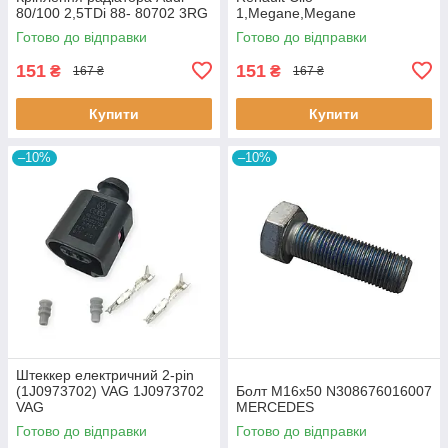
80/100 2,5TDi 88- 80702 3RG
1,Megane,Megane
Classic,Megane Scenic,R19
Готово до відправки
Готово до відправки
60643 3RG
151
151
₴
₴
167 ₴
167 ₴
Купити
Купити
–10%
–10%
Штеккер електричний 2-pin
(1J0973702) VAG 1J0973702
Болт M16x50 N308676016007
VAG
MERCEDES
Готово до відправки
Готово до відправки