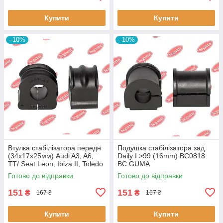
Купити
Купити
–10%
–10%
Втулка стабілізатора передн
Подушка стабілізатора зад
(34х17х25мм) Audi A3, A6,
Daily I >99 (16mm) BC0818
TT/ Seat Leon, Ibiza II, Toledo
BC GUMA
II (BC0226) BCGUMA BC0226
Готово до відправки
Готово до відправки
BC GUMA
151
151
₴
₴
167 ₴
167 ₴
Купити
Купити