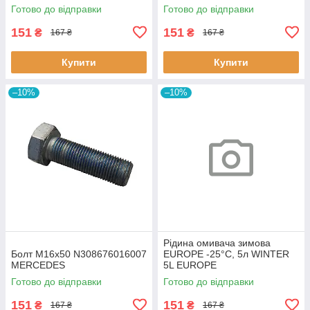
Classic,Megane Scenic,R19
Готово до відправки
Готово до відправки
60643 3RG
151
151
₴
₴
167 ₴
167 ₴
Купити
Купити
–10%
–10%
Рідина омивача зимова
Болт M16x50 N308676016007
EUROPE -25°C, 5л WINTER
MERCEDES
5L EUROPE
Готово до відправки
Готово до відправки
151
151
₴
₴
167 ₴
167 ₴