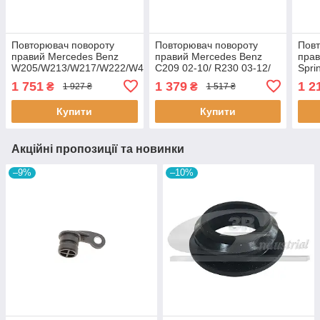
Повторювач повороту
Повторювач повороту
Повт
правий Mercedes Benz
правий Mercedes Benz
прав
W205/W213/W217/W222/W447
C209 02-10/ R230 03-12/
Spri
13- 1208268
W639 03-14 140 8201
100 
1 751
1 379
1 2
₴
₴
1 927 ₴
1 517 ₴
AUTOTECHTEILE
AUTOTECHTEILE
AUT
Купити
Купити
Акційні пропозиції та новинки
–9%
–10%