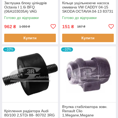
Заглушка блоку ціліндрів
Кiльце ущiльнююче насоса
Octavia I 1.6i BFQ
омивача VW CADDY 04-15
(06A103035A) VAG
SKODA OCTAVIA 04-13 83731
06A103035A VAG
3RG
Готово до відправки
Готово до відправки
962
151
₴
₴
1 059 ₴
167 ₴
Купити
Купити
–10%
–10%
Втулка стабiлізатора зовн.
Кріплення радіатора Audi
Renault Clio
80/100 2,5TDi 88- 80702 3RG
1,Megane,Megane