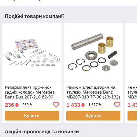
Подібні товари компанії
Ремкомплект пружинок
Ремкомплект шворня на
Ремк
задніх колодок Mercedes
втулках Mercedes Benz
втул
Benz Bus 207-210 82-96
MB207-310 77-96 (23x132)
MB30
(260x35) (PERROT) 100
002 RECO
002
236
1 433
1 4
₴
₴
260 ₴
1 577 ₴
4280 AUTOTECHTEILE
Купити
Купити
Акційні пропозиції та новинки