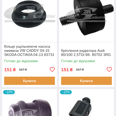
Кiльце ущiльнююче насоса
омивача VW CADDY 04-15
Кріплення радіатора Audi
SKODA OCTAVIA 04-13 83731
80/100 2,5TDi 88- 80702 3RG
3RG
Готово до відправки
Готово до відправки
151
151
₴
₴
167 ₴
167 ₴
Купити
Купити
–10%
–10%