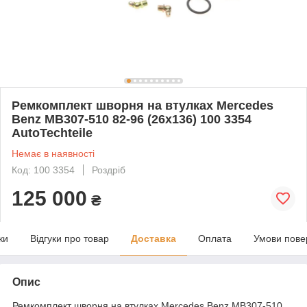
Ремкомплект шворня на втулках Mercedes
Benz MB307-510 82-96 (26x136) 100 3354
AutoTechteile
Немає в наявності
Код: 100 3354
Роздріб
125 000
₴
ки
Відгуки про товар
Доставка
Оплата
Умови пове
Опис
Ремкомплект шворня на втулках Mercedes Benz MB307-510