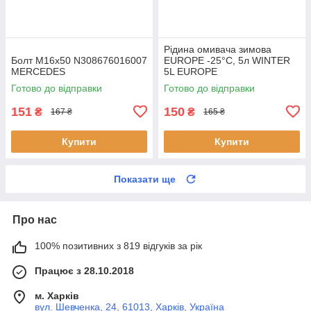
Рідина омивача зимова
Болт M16x50 N308676016007
EUROPE -25°C, 5л WINTER
MERCEDES
5L EUROPE
Готово до відправки
Готово до відправки
151
150
₴
₴
167 ₴
165 ₴
Купити
Купити
Показати ще
Про нас
100% позитивних з 819 відгуків за рік
Працює з 28.10.2018
м. Харків
вул. Шевченка, 24, 61013, Харків, Україна