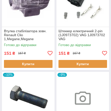
Втулка стабiлізатора зовн.
Штеккер електричний 2-pin
Renault Clio
(1J0973702) VAG 1J0973702
1,Megane,Megane
VAG
Classic,Megane Scenic,R19
Готово до відправки
Готово до відправки
60643 3RG
151
151
₴
₴
167 ₴
167 ₴
Купити
Купити
–10%
–9%