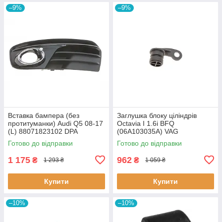
–9%
–9%
Вставка бампера (без
Заглушка блоку ціліндрів
протитуманки) Audi Q5 08-17
Octavia I 1.6i BFQ
(L) 88071823102 DPA
(06A103035A) VAG
06A103035A VAG
Готово до відправки
Готово до відправки
1 175
962
₴
₴
1 293 ₴
1 059 ₴
Купити
Купити
–10%
–10%