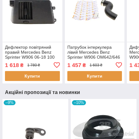
Дефлектор повітряний
Патрубок інтеркулера
Дифу
правий Mercedes Benz
лівий Mercedes Benz
Merc
Sprinter W906 06-18 100
Sprinter W906 OM642/646
W90
8375 AUTOTECHTEILE
06-18 100 5263
505
1 618
1 457
1 4
₴
₴
1 780 ₴
1 603 ₴
AUTOTECHTEILE
Купити
Купити
Акційні пропозиції та новинки
–9%
–10%