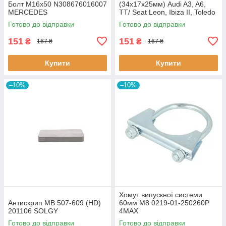
Болт M16x50 N308676016007
(34х17х25мм) Audi A3, A6,
MERCEDES
TT/ Seat Leon, Ibiza II, Toledo
II (BC0226) BCGUMA BC0226
Готово до відправки
Готово до відправки
BC GUMA
151
151
₴
₴
167 ₴
167 ₴
Купити
Купити
–10%
–10%
Хомут випускної системи
Антискрип MB 507-609 (HD)
60мм M8 0219-01-250260P
201106 SOLGY
4MAX
Готово до відправки
Готово до відправки