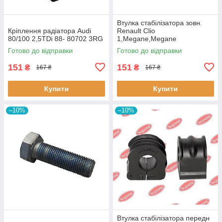
Втулка стабiлізатора зовн.
Кріплення радіатора Audi
Renault Clio
80/100 2,5TDi 88- 80702 3RG
1,Megane,Megane
Classic,Megane Scenic,R19
Готово до відправки
Готово до відправки
60643 3RG
151
151
₴
₴
167 ₴
167 ₴
Купити
Купити
–10%
–10%
Втулка стабілізатора передн