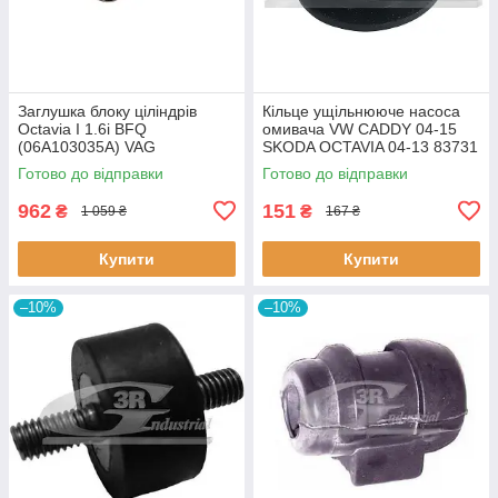
Заглушка блоку ціліндрів
Кiльце ущiльнююче насоса
Octavia I 1.6i BFQ
омивача VW CADDY 04-15
(06A103035A) VAG
SKODA OCTAVIA 04-13 83731
06A103035A VAG
3RG
Готово до відправки
Готово до відправки
962
151
₴
₴
1 059 ₴
167 ₴
Купити
Купити
–10%
–10%