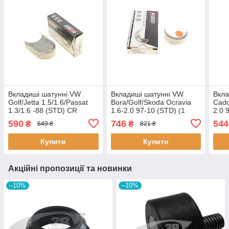
Вкладиші шатунні VW
Вкладиші шатунні VW
Вкла
Golf/Jetta 1.5/1.6/Passat
Bora/Golf/Skoda Ocravia
Cadd
1.3/1.6 -88 (STD) CR
1.6-2.0 97-10 (STD) (1
2.0 
411AM KING
пара) CR1665SV KING
CR4
590
746
544
₴
₴
649 ₴
821 ₴
Купити
Купити
Акційні пропозиції та новинки
–10%
–10%