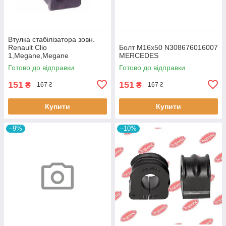
Втулка стабiлізатора зовн.
Renault Clio
Болт M16x50 N308676016007
1,Megane,Megane
MERCEDES
Classic,Megane Scenic,R19
Готово до відправки
Готово до відправки
60643 3RG
151
151
₴
₴
167 ₴
167 ₴
Купити
Купити
–9%
–10%