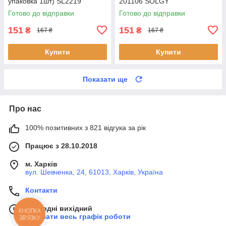
упаковка 1шт) SL2219
201106 SOLGY
SHAFER
Готово до відправки
Готово до відправки
151
151
₴
₴
167 ₴
167 ₴
Купити
Купити
Показати ще
Про нас
100% позитивних з 821 відгука за рік
Працює з 28.10.2018
м. Харків
вул. Шевченка, 24, 61013, Харків, Україна
Контакти
Сьогодні вихідний
КНОПКА
Показати весь графік роботи
ЗВ'ЯЗКУ