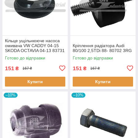
Кiльце ущiльнююче насоса
омивача VW CADDY 04-15
Кріплення радіатора Audi
SKODA OCTAVIA 04-13 83731
80/100 2,5TDi 88- 80702 3RG
3RG
Готово до відправки
Готово до відправки
151
151
₴
₴
167 ₴
167 ₴
Купити
Купити
–10%
–10%