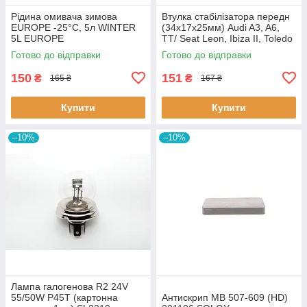
Рідина омивача зимова
Втулка стабілізатора передн
EUROPE -25°C, 5л WINTER
(34х17х25мм) Audi A3, A6,
5L EUROPE
TT/ Seat Leon, Ibiza II, Toledo
II (BC0226) BCGUMA BC0226
Готово до відправки
Готово до відправки
BC GUMA
150
151
₴
₴
165 ₴
167 ₴
Купити
Купити
–10%
–10%
Лампа галогенова R2 24V
55/50W P45T (картонна
Антискрип MB 507-609 (HD)