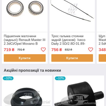
Підшипник маточини
Трос гальма стоянки
Щуп 
(задньої) Renault Master III
задній (дискові) Iveco
Mast
2.3dCi/Opel Movano B
Daily 2.5D/2.8D 01.89-
2.5d
2.3CDTI 10- 216154
07.07 FT69111 FAST
(74
719
756
348
₴
₴
791 ₴
832 ₴
SOLGY
FAS
Купити
Купити
Акційні пропозиції та новинки
–10%
–10%