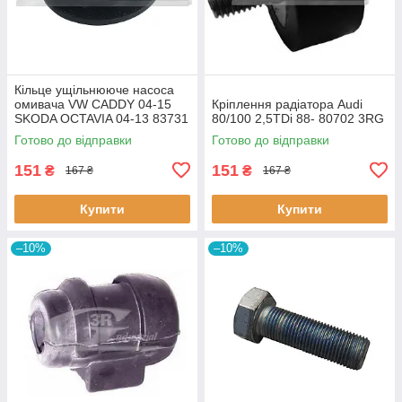
Кiльце ущiльнююче насоса
омивача VW CADDY 04-15
Кріплення радіатора Audi
SKODA OCTAVIA 04-13 83731
80/100 2,5TDi 88- 80702 3RG
3RG
Готово до відправки
Готово до відправки
151
151
₴
₴
167 ₴
167 ₴
Купити
Купити
–10%
–10%