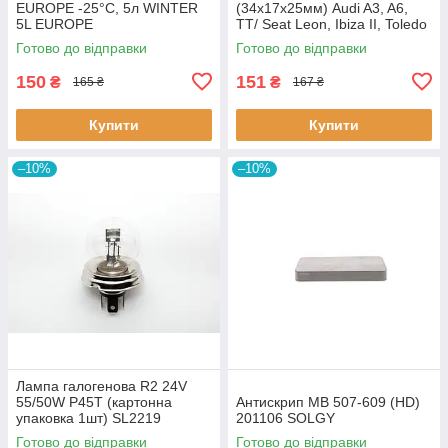
EUROPE -25°C, 5л WINTER
(34х17х25мм) Audi A3, A6,
5L EUROPE
TT/ Seat Leon, Ibiza II, Toledo
II (BC0226) BCGUMA BC0226
Готово до відправки
Готово до відправки
BC GUMA
150
151
₴
₴
165 ₴
167 ₴
Купити
Купити
–10%
–10%
Лампа галогенова R2 24V
55/50W P45T (картонна
Антискрип MB 507-609 (HD)
упаковка 1шт) SL2219
201106 SOLGY
SHAFER
Готово до відправки
Готово до відправки