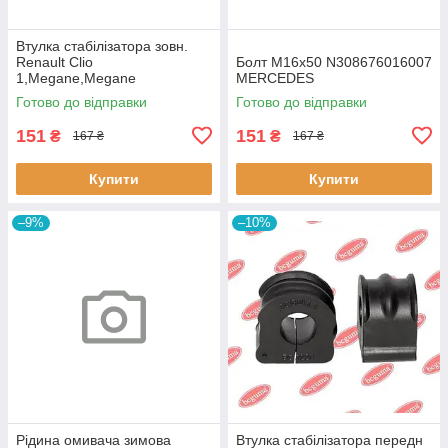
Втулка стабiлізатора зовн.
Renault Clio
Болт M16x50 N308676016007
1,Megane,Megane
MERCEDES
Classic,Megane Scenic,R19
Готово до відправки
Готово до відправки
60643 3RG
151
151
₴
₴
167 ₴
167 ₴
Купити
Купити
–9%
–10%
Рідина омивача зимова
Втулка стабілізатора передн