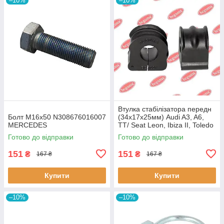
–10%
–10%
Втулка стабілізатора передн
Болт M16x50 N308676016007
(34х17х25мм) Audi A3, A6,
MERCEDES
TT/ Seat Leon, Ibiza II, Toledo
II (BC0226) BCGUMA BC0226
Готово до відправки
Готово до відправки
BC GUMA
151
151
₴
₴
167 ₴
167 ₴
Купити
Купити
–10%
–10%