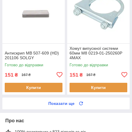
Хомут випускної системи
Антискрип MB 507-609 (HD)
60мм M8 0219-01-250260P
201106 SOLGY
4MAX
Готово до відправки
Готово до відправки
151
151
₴
₴
167 ₴
167 ₴
Купити
Купити
Показати ще
Про нас
100% позитивних з 823 відгуків за рік