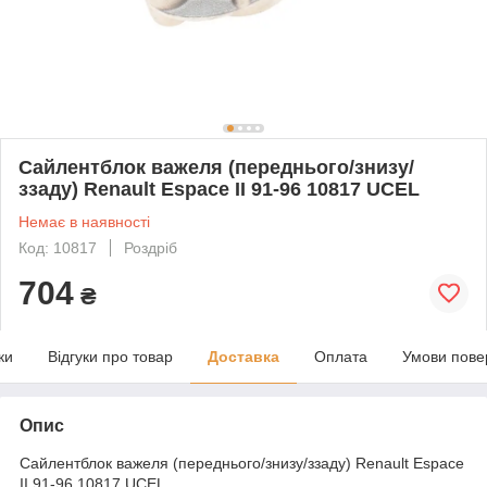
Сайлентблок важеля (переднього/знизу/
ззаду) Renault Espace II 91-96 10817 UCEL
Немає в наявності
Код: 10817
Роздріб
704
₴
ки
Відгуки про товар
Доставка
Оплата
Умови пове
Опис
Сайлентблок важеля (переднього/знизу/ззаду) Renault Espace
II 91-96 10817 UCEL