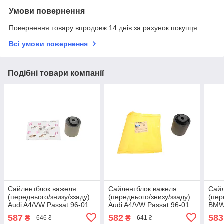
Умови повернення
Повернення товару впродовж 14 днів за рахунок покупця
Всі умови повернення
Подібні товари компанії
Сайлентблок важеля
Сайлентблок важеля
Сайл
(переднього/знизу/ззаду)
(переднього/знизу/ззаду)
(пер
Audi A4/VW Passat 96-01
Audi A4/VW Passat 96-01
BMW 
(64.8x12/80) 201319
(64.8x12/80) BG2249
(E38
587
582
583
₴
₴
646 ₴
641 ₴
SOLGY
BELGUM PARTS
BEL