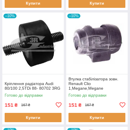
Купити
Купити
–10%
–10%
Втулка стабiлізатора зовн.
Кріплення радіатора Audi
Renault Clio
80/100 2,5TDi 88- 80702 3RG
1,Megane,Megane
Classic,Megane Scenic,R19
Готово до відправки
Готово до відправки
60643 3RG
151
151
₴
₴
167 ₴
167 ₴
Купити
Купити