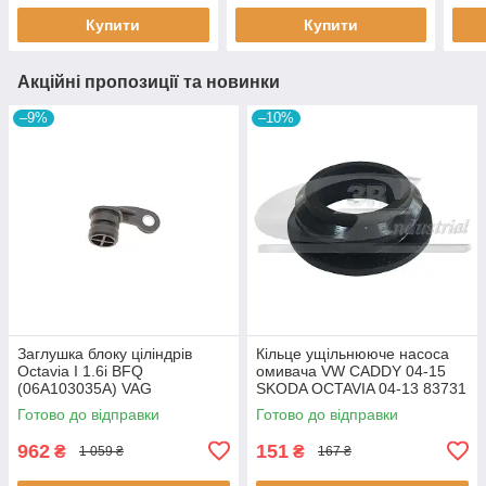
Купити
Купити
Акційні пропозиції та новинки
–9%
–10%
Заглушка блоку ціліндрів
Кiльце ущiльнююче насоса
Octavia I 1.6i BFQ
омивача VW CADDY 04-15
(06A103035A) VAG
SKODA OCTAVIA 04-13 83731
06A103035A VAG
3RG
Готово до відправки
Готово до відправки
962
151
₴
₴
1 059 ₴
167 ₴