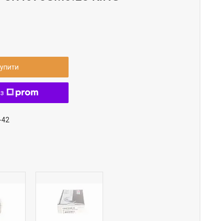
упити
 з
-42