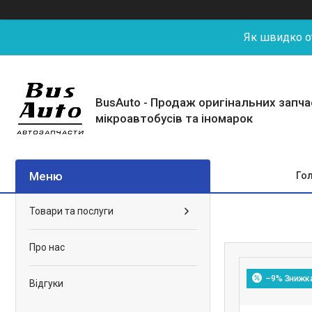
Як швидко от
BusAuto - Продаж оригінальних запч
мікроавтобусів та іномарок
Го
Товари та послуги
Про нас
–9%
Відгуки