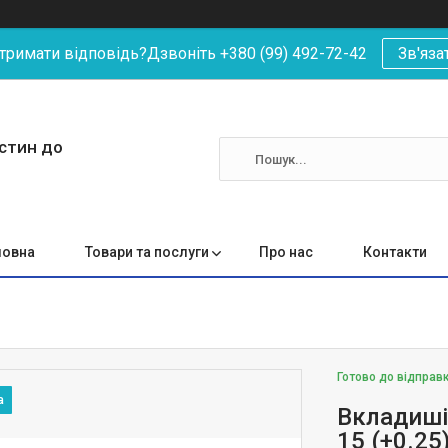
римати відповідь?Дзвоніть +380 (99) 492-72-42
Зв'яза
астин до
ловна
Товари та послуги
Про нас
Контакти
Готово до відправ
Вкладиші 
15 (+0.2