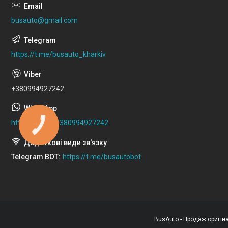
busauto@gmail.com
https://t.me/busauto_kharkiv
+380994927242
https://wa.me/380994927242
КНОПКА
ЗВ'ЯЗКУ
Telegram BOT
https://t.me/busautobot