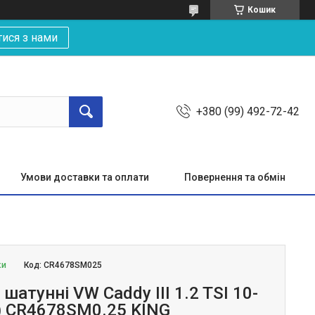
Кошик
тися з нами
+380 (99) 492-72-42
Умови доставки та оплати
Повернення та обмін
ки
Код:
CR4678SM025
шатунні VW Caddy III 1.2 TSI 10-
5) CR4678SM0.25 KING