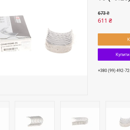
673 ₴
611 ₴
К
Купити
+380 (99) 492-72