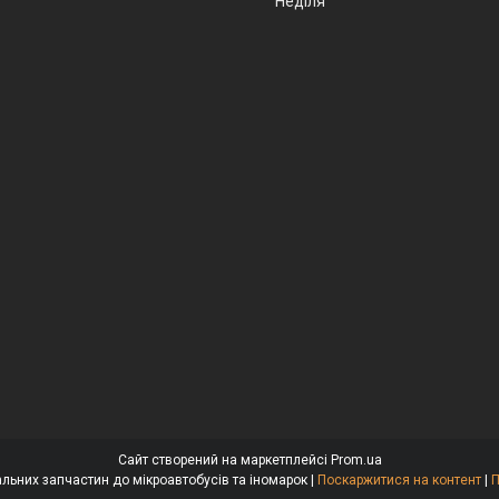
Неділя
Сайт створений на маркетплейсі
Prom.ua
BusAuto - Продаж оригінальних запчастин до мікроавтобусів та іномарок |
Поскаржитися на контент
|
П