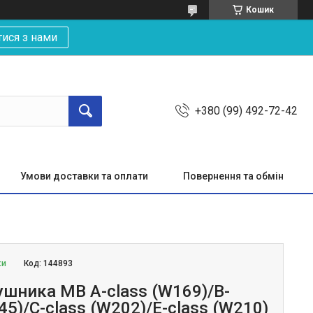
Кошик
тися з нами
+380 (99) 492-72-42
Умови доставки та оплати
Повернення та обмін
ки
Код:
144893
ушника MB A-class (W169)/B-
45)/C-class (W202)/E-class (W210)