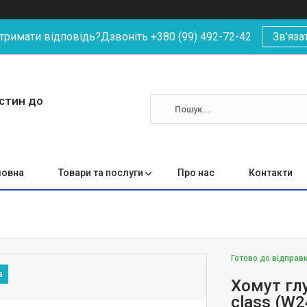
римати відповідь?Дзвоніть +380 (99) 492-72-42
Зв'яза
астин до
ловна
Товари та послуги
Про нас
Контакти
Готово до відправ
Хомут гл
class (W2