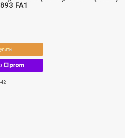
4893 FA1
упити
 з
-42