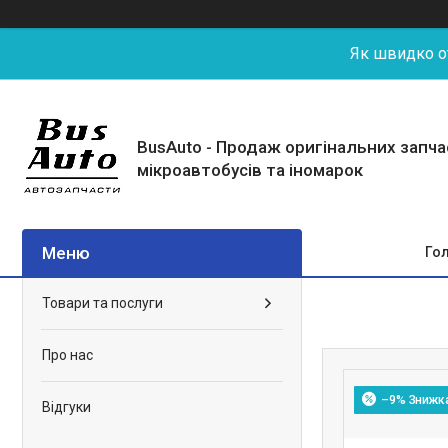
Як швидко от
BusAuto - Продаж оригінальних запч
мікроавтобусів та іномарок
Го
Товари та послуги
Про нас
–9%
Відгуки