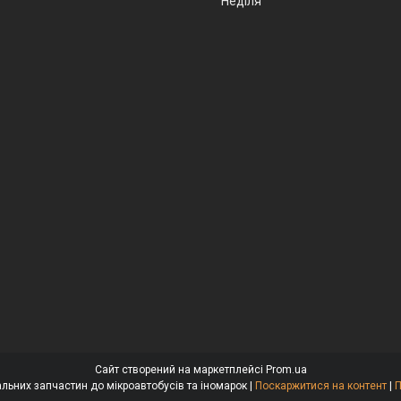
Неділя
Сайт створений на маркетплейсі
Prom.ua
BusAuto - Продаж оригінальних запчастин до мікроавтобусів та іномарок |
Поскаржитися на контент
|
П