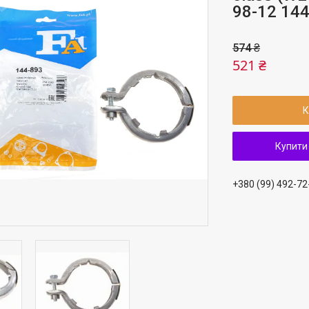
98-12 14
574 ₴
521 ₴
К
Купити
+380 (99) 492-72