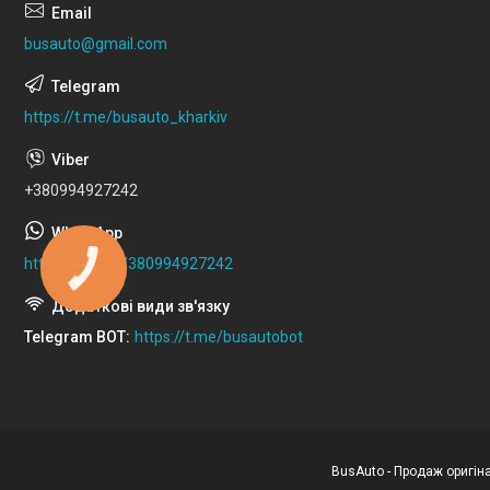
busauto@gmail.com
https://t.me/busauto_kharkiv
+380994927242
https://wa.me/380994927242
КНОПКА
ЗВ'ЯЗКУ
Telegram BOT
https://t.me/busautobot