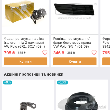
Фара протитуманна ліва
Решітка протитуманної
Фар
(галоген. під 2 лампами)
фари без отвору права
Polo
VW Polo (6R1, 6C1) (09 -)
VW Polo (9N_) (01-09)
994
(99411621102) DPA
(88531219102) DPA
795
346
795
₴
₴
875 ₴
381 ₴
99411621102 DPA
88531219102 DPA
Купити
Купити
Акційні пропозиції та новинки
–9%
–10%