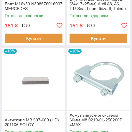
Болт M16x50 N308676016007
(34х17х25мм) Audi A3, A6,
MERCEDES
TT/ Seat Leon, Ibiza II, Toledo
II (BC0226) BCGUMA BC0226
Готово до відправки
Готово до відправки
BC GUMA
151
151
₴
₴
167 ₴
167 ₴
Купити
Купити
–10%
–10%
Хомут випускної системи
Антискрип MB 507-609 (HD)
60мм M8 0219-01-250260P
201106 SOLGY
4MAX
Готово до відправки
Готово до відправки