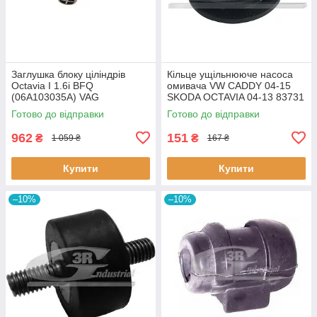
Заглушка блоку ціліндрів
Кiльце ущiльнююче насоса
Octavia I 1.6i BFQ
омивача VW CADDY 04-15
(06A103035A) VAG
SKODA OCTAVIA 04-13 83731
06A103035A VAG
3RG
Готово до відправки
Готово до відправки
962
151
₴
₴
1 059 ₴
167 ₴
Купити
Купити
–10%
–10%