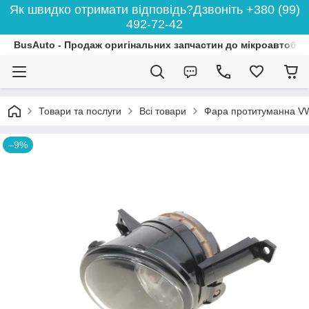
Як швидко отримати відповідь?Дзвоніть +380 (99)
492-72-42
BusAuto - Продаж оригінальних запчастин до мікроавтобусі
Товари та послуги
Всі товари
Фара протитуманна VW
–9%