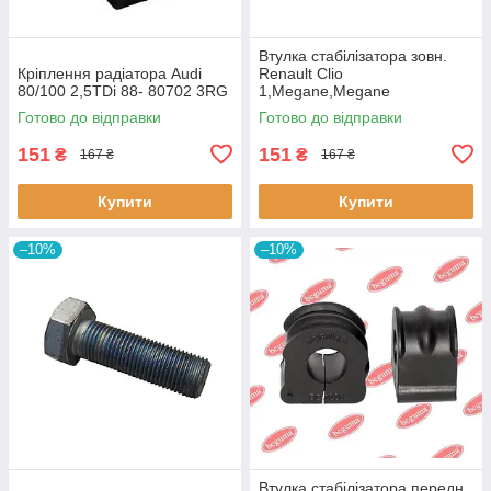
Втулка стабiлізатора зовн.
Кріплення радіатора Audi
Renault Clio
80/100 2,5TDi 88- 80702 3RG
1,Megane,Megane
Classic,Megane Scenic,R19
Готово до відправки
Готово до відправки
60643 3RG
151
151
₴
₴
167 ₴
167 ₴
Купити
Купити
–10%
–10%
Втулка стабілізатора передн