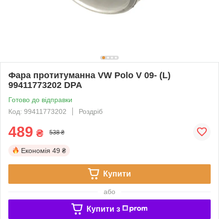
Фара протитуманна VW Polo V 09- (L)
99411773202 DPA
Готово до відправки
Код: 99411773202
Роздріб
489
₴
538 ₴
Економія
49 ₴
Купити
або
Купити з