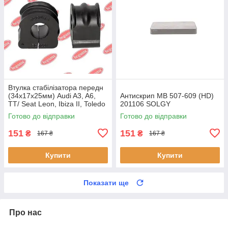
Втулка стабілізатора передн
(34х17х25мм) Audi A3, A6,
Антискрип MB 507-609 (HD)
TT/ Seat Leon, Ibiza II, Toledo
201106 SOLGY
II (BC0226) BCGUMA BC0226
Готово до відправки
Готово до відправки
BC GUMA
151
151
₴
₴
167 ₴
167 ₴
Купити
Купити
Показати ще
Про нас