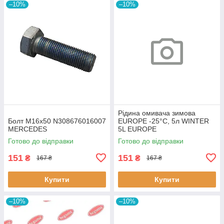
–10%
–10%
Рідина омивача зимова
Болт M16x50 N308676016007
EUROPE -25°C, 5л WINTER
MERCEDES
5L EUROPE
Готово до відправки
Готово до відправки
151
151
₴
₴
167 ₴
167 ₴
Купити
Купити
–10%
–10%