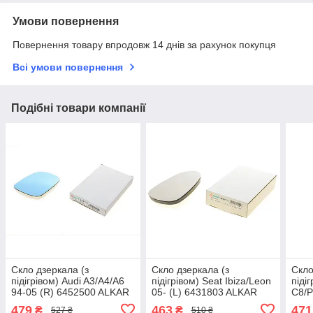
Умови повернення
Повернення товару впродовж 14 днів за рахунок покупця
Всі умови повернення
Подібні товари компанії
Скло дзеркала (з
Скло дзеркала (з
Скло
підігрівом) Audi A3/A4/A6
підігрівом) Seat Ibiza/Leon
піді
94-05 (R) 6452500 ALKAR
05- (L) 6431803 ALKAR
C8/P
643
479
463
471
₴
₴
527 ₴
510 ₴