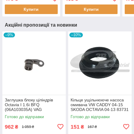
Купити
Купити
Акційні пропозиції та новинки
–9%
–10%
Заглушка блоку ціліндрів
Кiльце ущiльнююче насоса
Octavia I 1.6i BFQ
омивача VW CADDY 04-15
(06A103035A) VAG
SKODA OCTAVIA 04-13 83731
06A103035A VAG
3RG
Готово до відправки
Готово до відправки
962
151
₴
₴
1 059 ₴
167 ₴