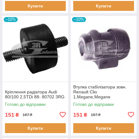
Купити
Купити
–10%
–10%
Втулка стабiлізатора зовн.
Кріплення радіатора Audi
Renault Clio
80/100 2,5TDi 88- 80702 3RG
1,Megane,Megane
Classic,Megane Scenic,R19
Готово до відправки
Готово до відправки
60643 3RG
151
151
₴
₴
167 ₴
167 ₴
Купити
Купити