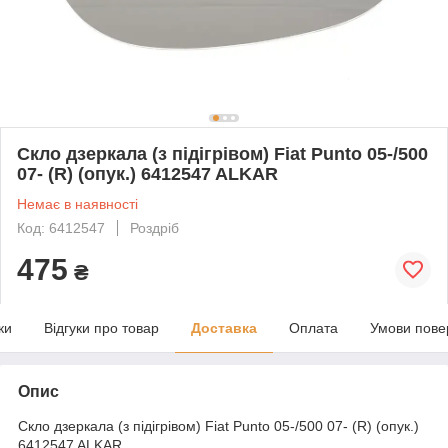
Скло дзеркала (з підігрівом) Fiat Punto 05-/500
07- (R) (опук.) 6412547 ALKAR
Немає в наявності
Код: 6412547
Роздріб
475
₴
ки
Відгуки про товар
Доставка
Оплата
Умови пове
Опис
Скло дзеркала (з підігрівом) Fiat Punto 05-/500 07- (R) (опук.)
6412547 ALKAR