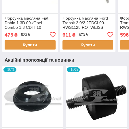
Форсунка масляна Fiat
Форсунка масляна Ford
Форс
Doblo 1.3D 09-/Opel
Transit 2.0/2.2TDCI 00-
Tran
Combo 1.3 CDTI 10-
RWS1128 ROTWEISS
RWS
RWS3944 ROTWEISS
475
611
596
₴
₴
523 ₴
673 ₴
Купити
Купити
Акційні пропозиції та новинки
–10%
–10%