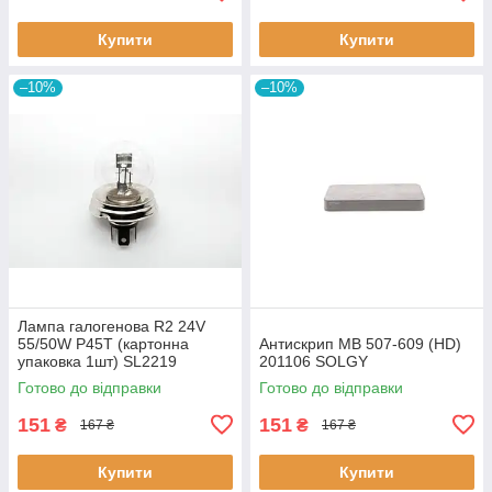
Купити
Купити
–10%
–10%
Лампа галогенова R2 24V
55/50W P45T (картонна
Антискрип MB 507-609 (HD)
упаковка 1шт) SL2219
201106 SOLGY
SHAFER
Готово до відправки
Готово до відправки
151
151
₴
₴
167 ₴
167 ₴
Купити
Купити