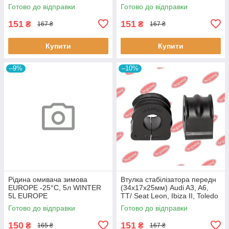
Classic,Megane Scenic,R19
Готово до відправки
Готово до відправки
60643 3RG
151
151
₴
₴
167 ₴
167 ₴
Купити
Купити
–9%
–10%
Рідина омивача зимова
Втулка стабілізатора передн
EUROPE -25°C, 5л WINTER
(34х17х25мм) Audi A3, A6,
5L EUROPE
TT/ Seat Leon, Ibiza II, Toledo
II (BC0226) BCGUMA BC0226
Готово до відправки
Готово до відправки
BC GUMA
150
151
₴
₴
165 ₴
167 ₴