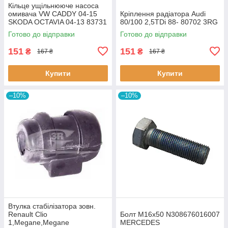
Кiльце ущiльнююче насоса
омивача VW CADDY 04-15
Кріплення радіатора Audi
SKODA OCTAVIA 04-13 83731
80/100 2,5TDi 88- 80702 3RG
3RG
Готово до відправки
Готово до відправки
151
151
₴
₴
167 ₴
167 ₴
Купити
Купити
–10%
–10%
Втулка стабiлізатора зовн.
Renault Clio
Болт M16x50 N308676016007
1,Megane,Megane
MERCEDES