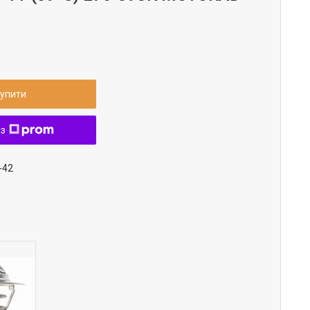
упити
 з
-42