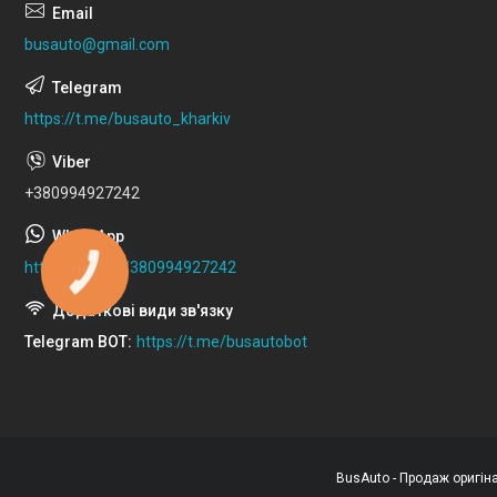
busauto@gmail.com
https://t.me/busauto_kharkiv
+380994927242
https://wa.me/380994927242
КНОПКА
ЗВ'ЯЗКУ
Telegram BOT
https://t.me/busautobot