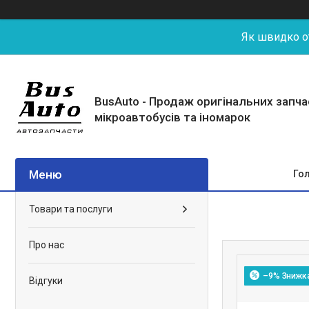
Як швидко от
BusAuto - Продаж оригінальних запч
мікроавтобусів та іномарок
Го
Товари та послуги
Про нас
–9%
Відгуки