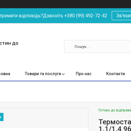
римати відповідь?Дзвоніть +380 (99) 492-72-42
Зв'яза
астин до
ловна
Товари та послуги
Про нас
Контакти
Готово до відправ
Термостат
1.1/1.4 