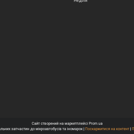
Неділя
Сайт створений на маркетплейсі
Prom.ua
BusAuto - Продаж оригінальних запчастин до мікроавтобусів та іномарок |
Поскаржитися на контент
|
П