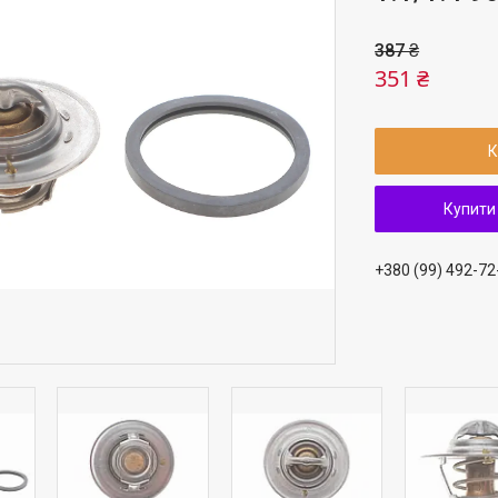
387 ₴
351 ₴
К
Купити
+380 (99) 492-72