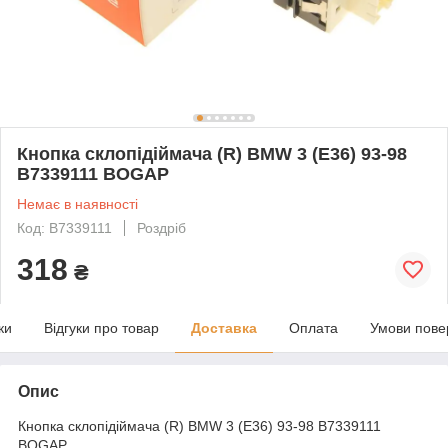
Кнопка склопідіймача (R) BMW 3 (E36) 93-98
B7339111 BOGAP
Немає в наявності
Код: B7339111
Роздріб
318
₴
ки
Відгуки про товар
Доставка
Оплата
Умови пове
Опис
Кнопка склопідіймача (R) BMW 3 (E36) 93-98 B7339111
BOGAP