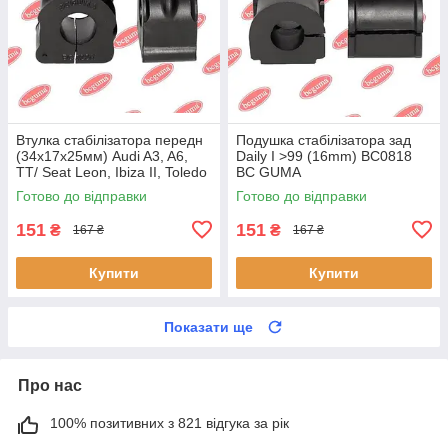
Втулка стабілізатора передн
Подушка стабілізатора зад
(34х17х25мм) Audi A3, A6,
Daily I >99 (16mm) BC0818
TT/ Seat Leon, Ibiza II, Toledo
BC GUMA
II (BC0226) BCGUMA BC0226
Готово до відправки
Готово до відправки
BC GUMA
151
151
₴
₴
167 ₴
167 ₴
Купити
Купити
Показати ще
Про нас
100% позитивних з 821 відгука за рік