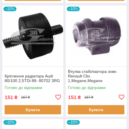
–10%
–10%
Втулка стабiлізатора зовн.
Кріплення радіатора Audi
Renault Clio
80/100 2,5TDi 88- 80702 3RG
1,Megane,Megane
Classic,Megane Scenic,R19
Готово до відправки
Готово до відправки
60643 3RG
151
151
₴
₴
167 ₴
167 ₴
Купити
Купити
–10%
–10%