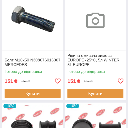
Рідина омивача зимова
Болт M16x50 N308676016007
EUROPE -25°C, 5л WINTER
MERCEDES
5L EUROPE
Готово до відправки
Готово до відправки
151
151
₴
₴
167 ₴
167 ₴
Купити
Купити
–10%
–10%