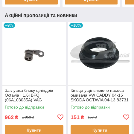
Акційні пропозиції та новинки
–9%
–10%
Заглушка блоку ціліндрів
Кiльце ущiльнююче насоса
Octavia I 1.6i BFQ
омивача VW CADDY 04-15
(06A103035A) VAG
SKODA OCTAVIA 04-13 83731
06A103035A VAG
3RG
Готово до відправки
Готово до відправки
962
151
₴
₴
1 059 ₴
167 ₴
Купити
Купити