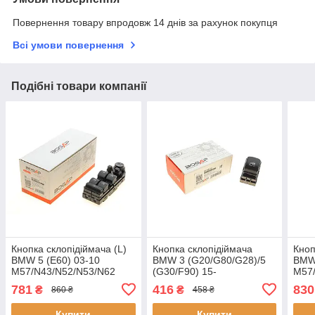
Повернення товару впродовж 14 днів за рахунок покупця
Всі умови повернення
Подібні товари компанії
Кнопка склопідіймача (L)
Кнопка склопідіймача
Кноп
BMW 5 (E60) 03-10
BMW 3 (G20/G80/G28)/5
BMW 
M57/N43/N52/N53/N62
(G30/F90) 15-
M57
(блок) B7358134 BOGAP
B46/B47/B48/B57/B58/N63
(бло
781
416
830
₴
₴
860 ₴
458 ₴
B7358143 BOGAP
Купити
Купити