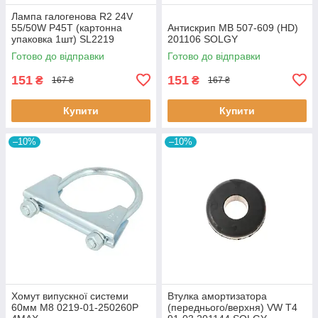
Лампа галогенова R2 24V
55/50W P45T (картонна
Антискрип MB 507-609 (HD)
упаковка 1шт) SL2219
201106 SOLGY
SHAFER
Готово до відправки
Готово до відправки
151
151
₴
₴
167 ₴
167 ₴
Купити
Купити
–10%
–10%
Хомут випускної системи
Втулка амортизатора
60мм M8 0219-01-250260P
(переднього/верхня) VW T4