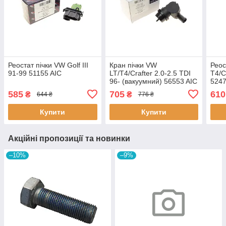
Реостат пічки VW Golf III
Кран пічки VW
Реос
91-99 51155 AIC
LT/T4/Crafter 2.0-2.5 TDI
T4/C
96- (вакуумний) 56553 AIC
5247
585
705
610
₴
₴
644 ₴
776 ₴
Купити
Купити
Акційні пропозиції та новинки
–10%
–9%