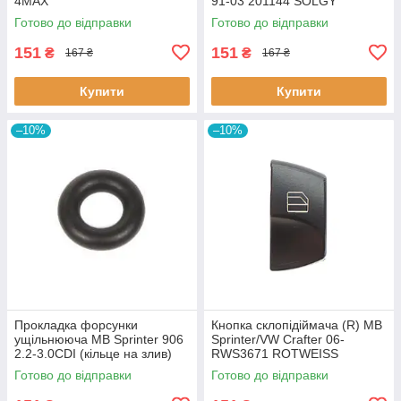
4MAX
91-03 201144 SOLGY
Готово до відправки
Готово до відправки
151
151
₴
₴
167 ₴
167 ₴
Купити
Купити
–10%
–10%
Прокладка форсунки
Кнопка склопідіймача (R) MB
ущільнююча MB Sprinter 906
Sprinter/VW Crafter 06-
2.2-3.0CDI (кільце на злив)
RWS3671 ROTWEISS
BOSCH F00VP01003
Готово до відправки
Готово до відправки