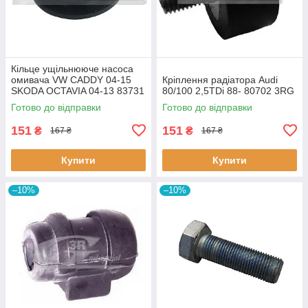
Кiльце ущiльнююче насоса
омивача VW CADDY 04-15
Кріплення радіатора Audi
SKODA OCTAVIA 04-13 83731
80/100 2,5TDi 88- 80702 3RG
3RG
Готово до відправки
Готово до відправки
151
151
₴
₴
167 ₴
167 ₴
Купити
Купити
–10%
–10%