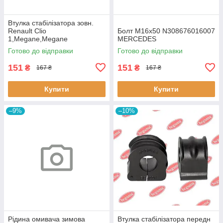
Втулка стабiлізатора зовн.
Renault Clio
Болт M16x50 N308676016007
1,Megane,Megane
MERCEDES
Classic,Megane Scenic,R19
Готово до відправки
Готово до відправки
60643 3RG
151
151
₴
₴
167 ₴
167 ₴
Купити
Купити
–9%
–10%
Рідина омивача зимова
Втулка стабілізатора передн