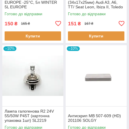
EUROPE -25°C, 5л WINTER
(34х17х25мм) Audi A3, A6,
5L EUROPE
TT/ Seat Leon, Ibiza II, Toledo
II (BC0226) BCGUMA BC0226
Готово до відправки
Готово до відправки
BC GUMA
150
151
₴
₴
165 ₴
167 ₴
Купити
Купити
–10%
–10%
Лампа галогенова R2 24V
55/50W P45T (картонна
Антискрип MB 507-609 (HD)
упаковка 1шт) SL2219
201106 SOLGY
SHAFER
Готово до відправки
Готово до відправки