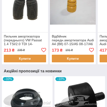
Пильник амортизатора
Відбійник
Пиль
(переднього) VW Passat
передн.амортизатора Audi
амор
1.4 TSI/2.0 TDI 14-
A4 (B8) 07-15/A5 08-17/A6
Audi
44131128501 VIKA
(C7) 10-18 110067110
т. 2
213
173
417
₴
₴
235 ₴
191 ₴
AUTOMEGA
Купити
Купити
Акційні пропозиції та новинки
–10%
–10%