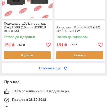
Подушка стабілізатора зад
Daily I >99 (16mm) BC0818
Антискрип MB 507-609 (HD)
BC GUMA
201106 SOLGY
Готово до відправки
Готово до відправки
151
151
₴
₴
167 ₴
167 ₴
Купити
Купити
Показати ще
Про нас
100% позитивних з 821 відгука за рік
Працює з 28.10.2018