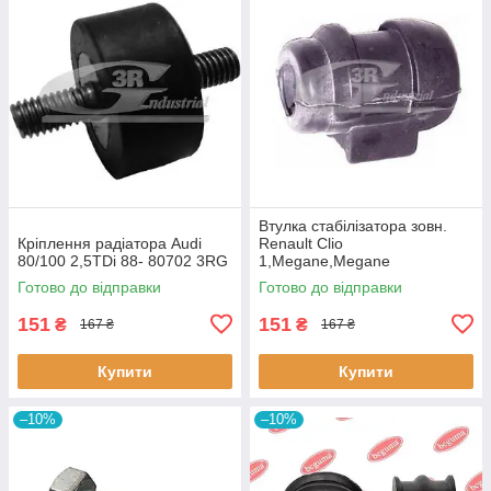
Втулка стабiлізатора зовн.
Кріплення радіатора Audi
Renault Clio
80/100 2,5TDi 88- 80702 3RG
1,Megane,Megane
Classic,Megane Scenic,R19
Готово до відправки
Готово до відправки
60643 3RG
151
151
₴
₴
167 ₴
167 ₴
Купити
Купити
–10%
–10%