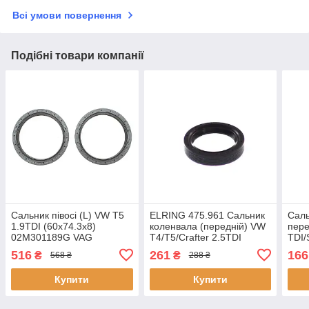
Всі умови повернення
Подібні товари компанії
Сальник півосі (L) VW T5
ELRING 475.961 Сальник
Саль
1.9TDI (60x74.3x8)
коленвала (передній) VW
пере
02M301189G VAG
T4/T5/Crafter 2.5TDI
TDI/
(35x48x10)
500
516
261
166
₴
₴
568 ₴
288 ₴
Купити
Купити