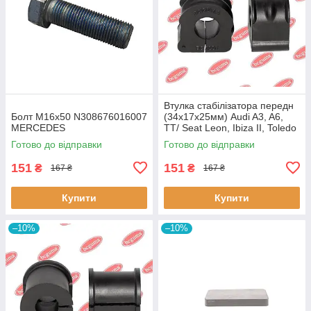
Втулка стабілізатора передн
Болт M16x50 N308676016007
(34х17х25мм) Audi A3, A6,
MERCEDES
TT/ Seat Leon, Ibiza II, Toledo
II (BC0226) BCGUMA BC0226
Готово до відправки
Готово до відправки
BC GUMA
151
151
₴
₴
167 ₴
167 ₴
Купити
Купити
–10%
–10%