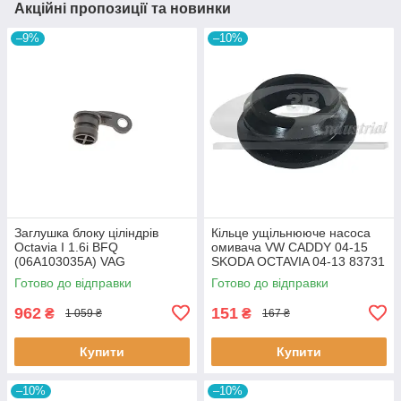
Акційні пропозиції та новинки
–9%
–10%
Заглушка блоку ціліндрів
Кiльце ущiльнююче насоса
Octavia I 1.6i BFQ
омивача VW CADDY 04-15
(06A103035A) VAG
SKODA OCTAVIA 04-13 83731
06A103035A VAG
3RG
Готово до відправки
Готово до відправки
962
151
₴
₴
1 059 ₴
167 ₴
Купити
Купити
–10%
–10%