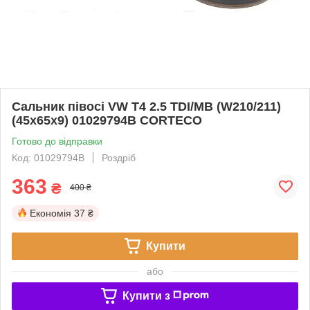
Сальник півосі VW T4 2.5 TDI/MB (W210/211)
(45x65x9) 01029794B CORTECO
Готово до відправки
Код: 01029794B
Роздріб
363
₴
400 ₴
Економія
37 ₴
Купити
або
Купити з