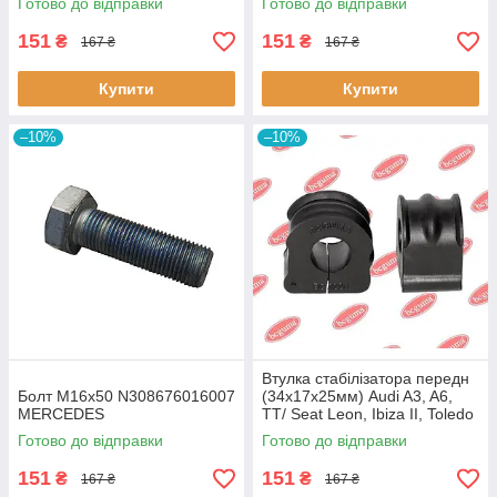
Готово до відправки
Готово до відправки
60643 3RG
151
151
₴
₴
167 ₴
167 ₴
Купити
Купити
–10%
–10%
Втулка стабілізатора передн
Болт M16x50 N308676016007
(34х17х25мм) Audi A3, A6,
MERCEDES
TT/ Seat Leon, Ibiza II, Toledo
II (BC0226) BCGUMA BC0226
Готово до відправки
Готово до відправки
BC GUMA
151
151
₴
₴
167 ₴
167 ₴