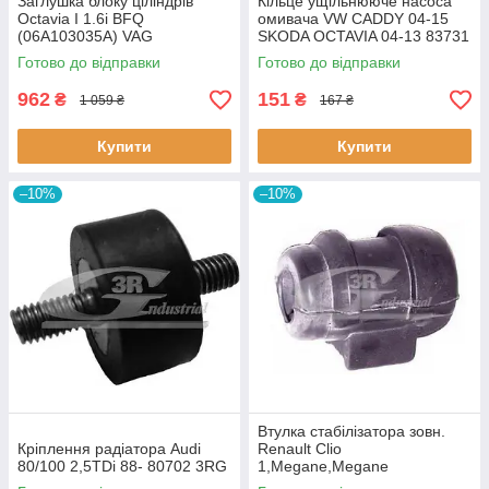
Заглушка блоку ціліндрів
Кiльце ущiльнююче насоса
Octavia I 1.6i BFQ
омивача VW CADDY 04-15
(06A103035A) VAG
SKODA OCTAVIA 04-13 83731
06A103035A VAG
3RG
Готово до відправки
Готово до відправки
962
151
₴
₴
1 059 ₴
167 ₴
Купити
Купити
–10%
–10%
Втулка стабiлізатора зовн.
Кріплення радіатора Audi
Renault Clio
80/100 2,5TDi 88- 80702 3RG
1,Megane,Megane
Classic,Megane Scenic,R19