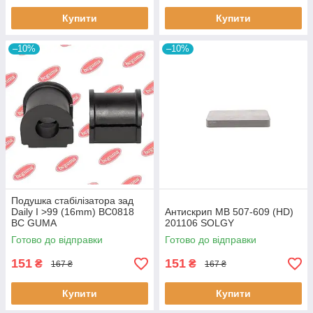
Купити
Купити
–10%
–10%
Подушка стабілізатора зад
Daily I >99 (16mm) BC0818
Антискрип MB 507-609 (HD)
BC GUMA
201106 SOLGY
Готово до відправки
Готово до відправки
151
151
₴
₴
167 ₴
167 ₴
Купити
Купити