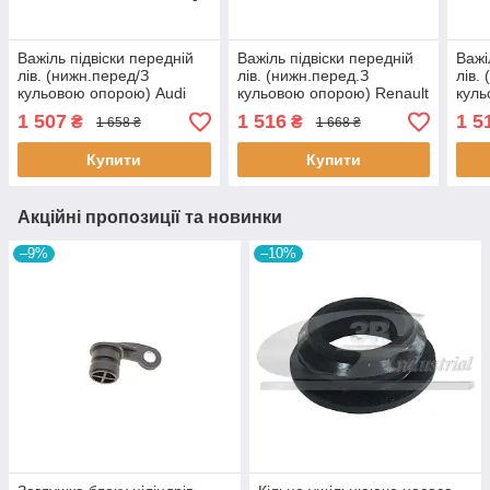
Важіль підвіски передній
Важіль підвіски передній
Важі
лів. (нижн.перед/З
лів. (нижн.перед.З
лів.
кульовою опорою) Audi
кульовою опорою) Renault
куль
A3/Seat Leon/Skoda
Koleos 08-/Nissan
A3/S
1 507
1 516
1 5
₴
₴
1 658 ₴
1 668 ₴
Octavia/VW Golf IV 96-10
Qashqai/X-Trail 07-13 RL-
Octa
RL407151A RAISO
545090N RAISO
RL-
Купити
Купити
Акційні пропозиції та новинки
–9%
–10%