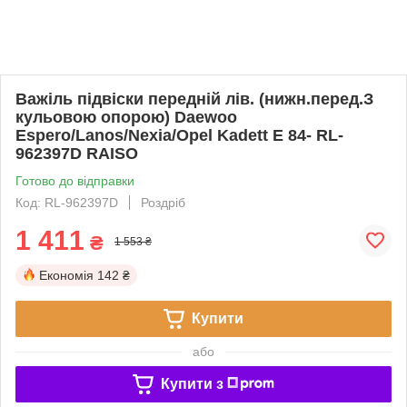
Важіль підвіски передній лів. (нижн.перед.З
кульовою опорою) Daewoo
Espero/Lanos/Nexia/Opel Kadett Е 84- RL-
962397D RAISO
Готово до відправки
Код: RL-962397D
Роздріб
1 411
₴
1 553 ₴
Економія
142 ₴
Купити
або
Купити з