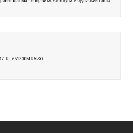
тронні платежі. Тепер ви можете купити будь-який товар
 07- RL-651300M RAISO