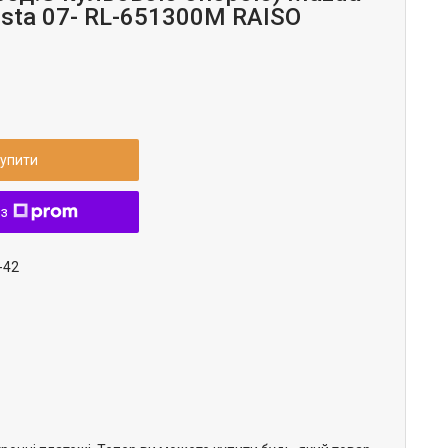
esta 07- RL-651300M RAISO
упити
 з
-42