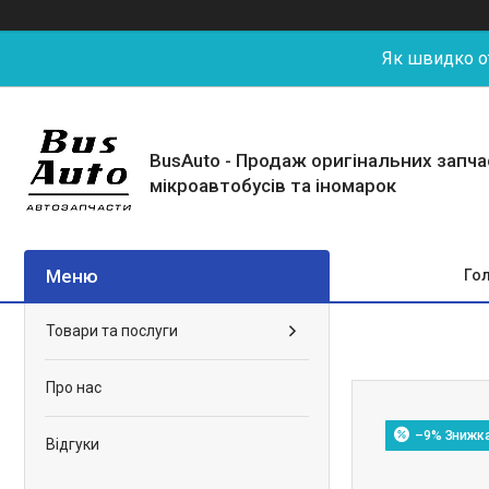
Як швидко от
BusAuto - Продаж оригінальних запч
мікроавтобусів та іномарок
Го
Товари та послуги
Про нас
–9%
Відгуки