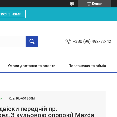
Кошик
тися з нами
+380 (99) 492-72-42
Умови доставки та оплати
Повернення та обмін
ки
Код:
RL-651300M
двіски передній пр.
ред.З кульовою опорою) Mazda