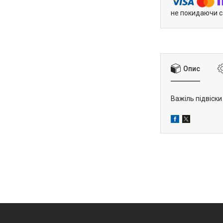
не покидаючи с
Опис
Важіль підвіски