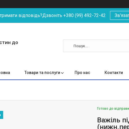
римати відповідь?Дзвоніть +380 (99) 492-72-42
Зв'яза
астин до
ловна
Товари та послуги
Про нас
Контакти
Готово до відправ
Важіль пі
(нижн.пе