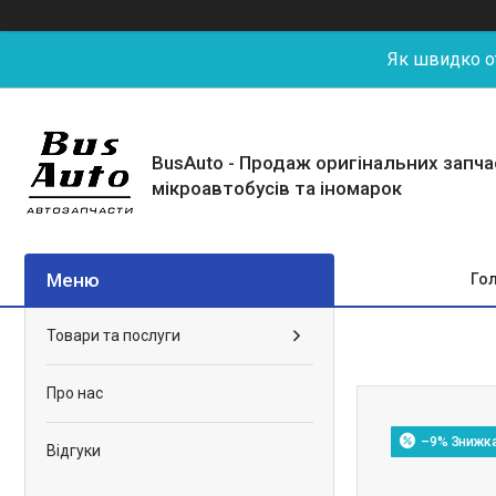
Як швидко от
BusAuto - Продаж оригінальних запч
мікроавтобусів та іномарок
Го
Товари та послуги
Про нас
–9%
Відгуки