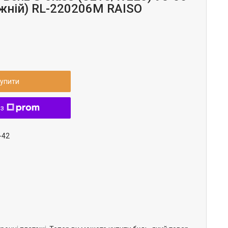
жній) RL-220206M RAISO
упити
 з
-42