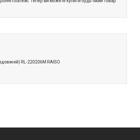
тронні платежі. Тепер ви можете купити будь-який товар
овздовжній) RL-220206M RAISO