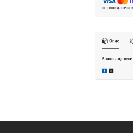
не покидаючи с
Опис
Важіль підвіск