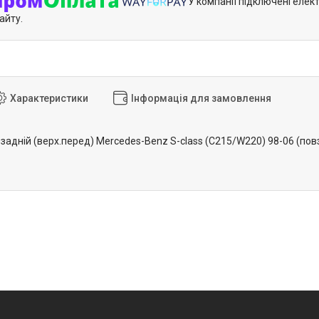
У компанії підключені елек
айту.
Характеристики
Інформація для замовлення
и задній (верх.перед) Mercedes-Benz S-class (C215/W220) 98-06 (п