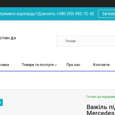
римати відповідь?Дзвоніть +380 (99) 492-72-42
Зв'яза
астин до
ловна
Товари та послуги
Про нас
Контакти
Готово до відправ
Важіль пі
Mercedes-