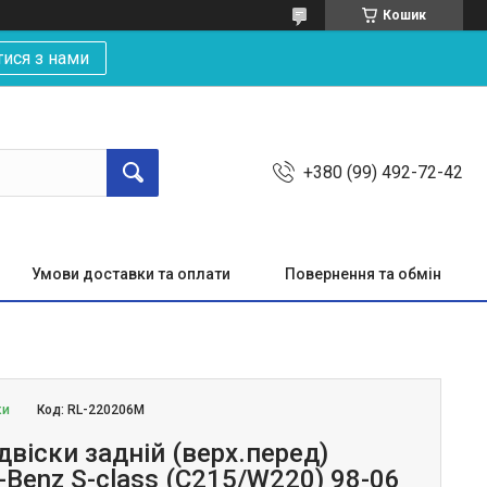
Кошик
тися з нами
+380 (99) 492-72-42
Умови доставки та оплати
Повернення та обмін
ки
Код:
RL-220206M
двіски задній (верх.перед)
Benz S-class (C215/W220) 98-06