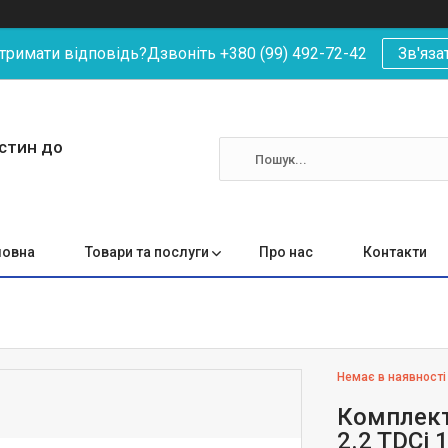
римати відповідь?Дзвоніть +380 (99) 492-72-42
Зв'яза
астин до
ловна
Товари та послуги
Про нас
Контакти
Немає в наявності
Комплект 
2.2 TDCi 