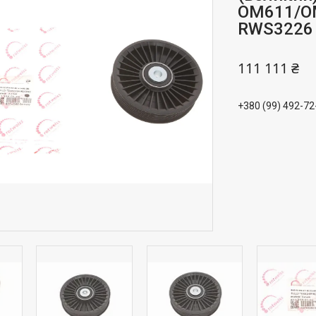
OM611/O
RWS3226
111 111 ₴
+380 (99) 492-72