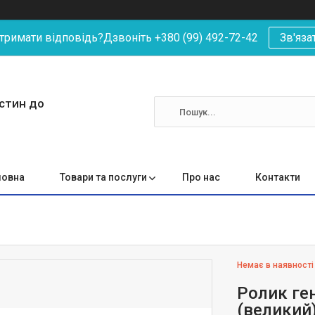
римати відповідь?Дзвоніть +380 (99) 492-72-42
Зв'яза
астин до
ловна
Товари та послуги
Про нас
Контакти
Немає в наявності
Ролик ген
(великий)