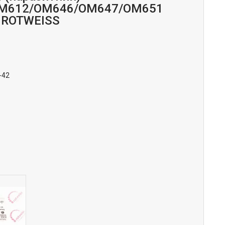
M612/OM646/OM647/OM651
 ROTWEISS
-42