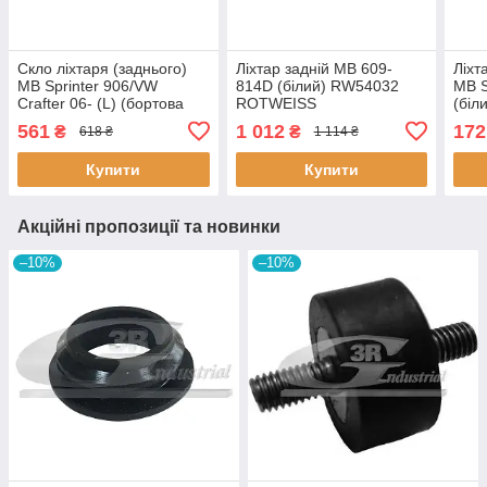
Скло ліхтаря (заднього)
Ліхтар задній MB 609-
Ліхт
MB Sprinter 906/VW
814D (білий) RW54032
MB S
Crafter 06- (L) (бортова
ROTWEISS
(біл
платформа) RW82089
RW8
561
1 012
172
₴
₴
618 ₴
1 114 ₴
ROTWEISS
Купити
Купити
Акційні пропозиції та новинки
–10%
–10%