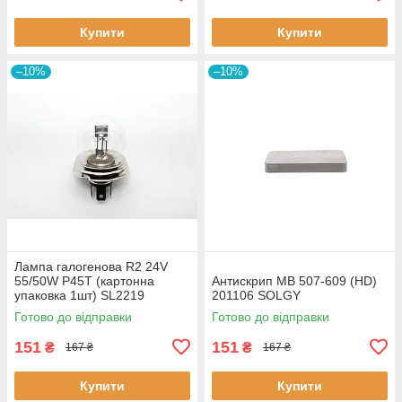
Купити
Купити
–10%
–10%
Лампа галогенова R2 24V
55/50W P45T (картонна
Антискрип MB 507-609 (HD)
упаковка 1шт) SL2219
201106 SOLGY
SHAFER
Готово до відправки
Готово до відправки
151
151
₴
₴
167 ₴
167 ₴
Купити
Купити