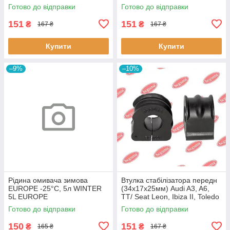
Classic,Megane Scenic,R19
Готово до відправки
Готово до відправки
60643 3RG
151
151
₴
₴
167 ₴
167 ₴
Купити
Купити
–9%
–10%
Рідина омивача зимова
Втулка стабілізатора передн
EUROPE -25°C, 5л WINTER
(34х17х25мм) Audi A3, A6,
5L EUROPE
TT/ Seat Leon, Ibiza II, Toledo
II (BC0226) BCGUMA BC0226
Готово до відправки
Готово до відправки
BC GUMA
150
151
₴
₴
165 ₴
167 ₴