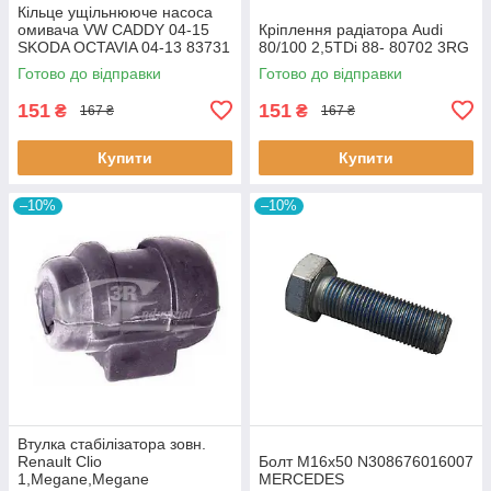
Кiльце ущiльнююче насоса
омивача VW CADDY 04-15
Кріплення радіатора Audi
SKODA OCTAVIA 04-13 83731
80/100 2,5TDi 88- 80702 3RG
3RG
Готово до відправки
Готово до відправки
151
151
₴
₴
167 ₴
167 ₴
Купити
Купити
–10%
–10%
Втулка стабiлізатора зовн.
Renault Clio
Болт M16x50 N308676016007
1,Megane,Megane
MERCEDES