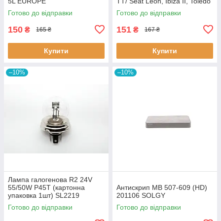
5L EUROPE
TT/ Seat Leon, Ibiza II, Toledo
II (BC0226) BCGUMA BC0226
Готово до відправки
Готово до відправки
BC GUMA
150
151
₴
₴
165 ₴
167 ₴
Купити
Купити
–10%
–10%
Лампа галогенова R2 24V
55/50W P45T (картонна
Антискрип MB 507-609 (HD)
упаковка 1шт) SL2219
201106 SOLGY
SHAFER
Готово до відправки
Готово до відправки