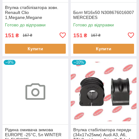
Втулка стабiлізатора зовн.
Renault Clio
Болт M16x50 N308676016007
1,Megane,Megane
MERCEDES
Classic,Megane Scenic,R19
Готово до відправки
Готово до відправки
60643 3RG
151
151
₴
₴
167 ₴
167 ₴
Купити
Купити
–9%
–10%
Рідина омивача зимова
Втулка стабілізатора передн
EUROPE -25°C, 5л WINTER
(34х17х25мм) Audi A3, A6,