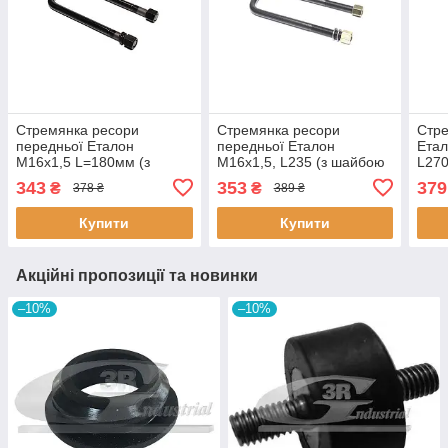
Стремянка ресори
Стремянка ресори
Стре
передньої Еталон
передньої Еталон
Етал
М16х1,5 L=180мм (з
М16х1,5, L235 (з шайбою
L270
шайбою та гайкою) лінійка
та гайкою Н=22) лінійка
Н=22
343
353
379
₴
₴
378 ₴
389 ₴
PREMIUM (RIDER)
PREMIUM (RIDER)
(RID
А079042902408180 RIDER
А079042902408235 RIDER
А07
Купити
Купити
Акційні пропозиції та новинки
–10%
–10%