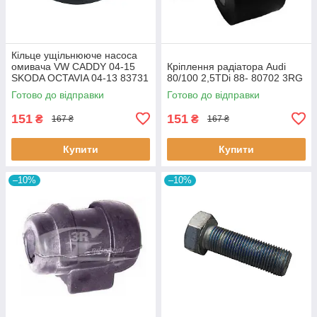
Кiльце ущiльнююче насоса
омивача VW CADDY 04-15
Кріплення радіатора Audi
SKODA OCTAVIA 04-13 83731
80/100 2,5TDi 88- 80702 3RG
3RG
Готово до відправки
Готово до відправки
151
151
₴
₴
167 ₴
167 ₴
Купити
Купити
–10%
–10%