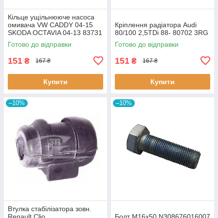
Кiльце ущiльнююче насоса
омивача VW CADDY 04-15
Кріплення радіатора Audi
SKODA OCTAVIA 04-13 83731
80/100 2,5TDi 88- 80702 3RG
3RG
Готово до відправки
Готово до відправки
151
151
₴
₴
167 ₴
167 ₴
Купити
Купити
–10%
–10%
Втулка стабiлізатора зовн.
Renault Clio
Болт M16x50 N308676016007