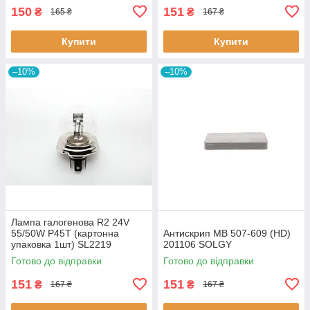
150
151
₴
₴
165 ₴
167 ₴
Купити
Купити
–10%
–10%
Лампа галогенова R2 24V
55/50W P45T (картонна
Антискрип MB 507-609 (HD)
упаковка 1шт) SL2219
201106 SOLGY
SHAFER
Готово до відправки
Готово до відправки
151
151
₴
₴
167 ₴
167 ₴