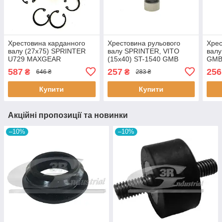
Хрестовина карданного
Хрестовина рульового
Хрес
валу (27x75) SPRINTER
валу SPRINTER, VITO
валу
U729 MAXGEAR
(15x40) ST-1540 GMB
GM
587
257
256
₴
₴
646 ₴
283 ₴
Купити
Купити
Акційні пропозиції та новинки
–10%
–10%