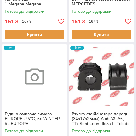
1,Megane,Megane
MERCEDES
Classic,Megane Scenic,R19
Готово до відправки
Готово до відправки
60643 3RG
151
151
₴
₴
167 ₴
167 ₴
Купити
Купити
–9%
–10%
Рідина омивача зимова
Втулка стабілізатора передн
EUROPE -25°C, 5л WINTER
(34х17х25мм) Audi A3, A6,
5L EUROPE
TT/ Seat Leon, Ibiza II, Toledo
II (BC0226) BCGUMA BC0226
Готово до відправки
Готово до відправки
BC GUMA